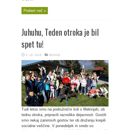
Preberi več »
Juhuhu, Teden otroka je bil
spet tu!
5. 10. 2018
NOVICE
Tudi letos smo na podružnični šoli v Mekinjah, ob
tednu otroka, pripravili raznolike dejavnosti. Gostili
smo nekaj zanimivih gostov ter ob druženju krepili
socialne veščine. V ponedeljek in sredo so