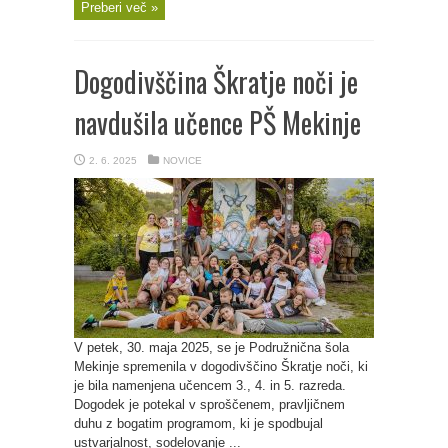
Preberi več »
Dogodivščina Škratje noči je
navdušila učence PŠ Mekinje
2. 6. 2025
NOVICE
V petek, 30. maja 2025, se je Podružnična šola
Mekinje spremenila v dogodivščino Škratje noči, ki
je bila namenjena učencem 3., 4. in 5. razreda.
Dogodek je potekal v sproščenem, pravljičnem
duhu z bogatim programom, ki je spodbujal
ustvarjalnost, sodelovanje ...