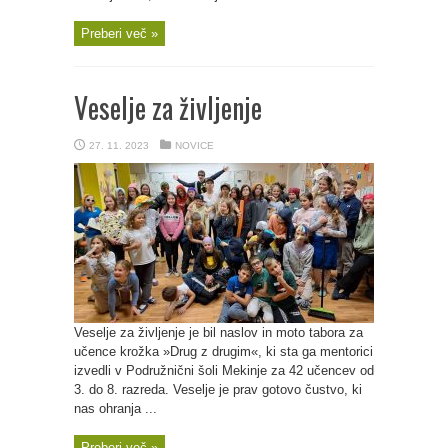
Preberi več »
Veselje za življenje
27. 11. 2023
NOVICE
Veselje za življenje je bil naslov in moto tabora za
učence krožka »Drug z drugim«, ki sta ga mentorici
izvedli v Podružnični šoli Mekinje za 42 učencev od
3. do 8. razreda. Veselje je prav gotovo čustvo, ki
nas ohranja ...
Preberi več »