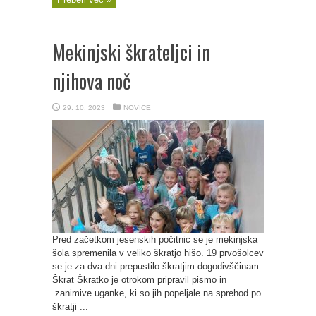
Mekinjski škrateljci in
njihova noč
29. 10. 2023
NOVICE
Pred začetkom jesenskih počitnic se je mekinjska
šola spremenila v veliko škratjo hišo. 19 prvošolcev
se je za dva dni prepustilo škratjim dogodivščinam.
Škrat Škratko je otrokom pripravil pismo in
zanimive uganke, ki so jih popeljale na sprehod po
škratji ...