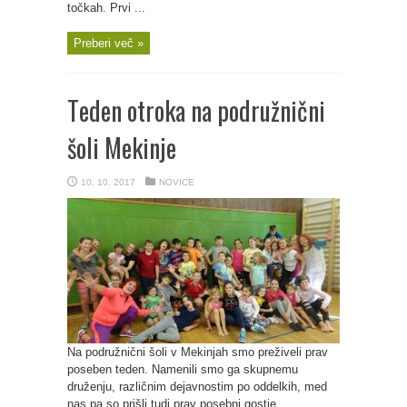
točkah. Prvi ...
Preberi več »
Teden otroka na podružnični
šoli Mekinje
10. 10. 2017
NOVICE
Na podružnični šoli v Mekinjah smo preživeli prav
poseben teden. Namenili smo ga skupnemu
druženju, različnim dejavnostim po oddelkih, med
nas pa so prišli tudi prav posebni gostje.