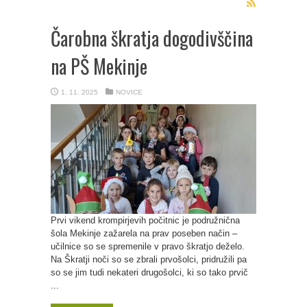
Čarobna škratja dogodivščina
na PŠ Mekinje
1. 11. 2025
NOVICE
Prvi vikend krompirjevih počitnic je podružnična
šola Mekinje zažarela na prav poseben način –
učilnice so se spremenile v pravo škratjo deželo.
Na Škratji noči so se zbrali prvošolci, pridružili pa
so se jim tudi nekateri drugošolci, ki so tako prvič
...