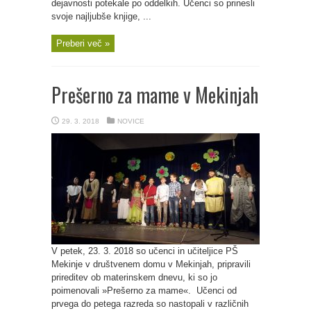
dejavnosti potekale po oddelkih. Učenci so prinesli
svoje najljubše knjige, ...
Preberi več »
Prešerno za mame v Mekinjah
29. 3. 2018
NOVICE
V petek, 23. 3. 2018 so učenci in učiteljice PŠ
Mekinje v društvenem domu v Mekinjah, pripravili
prireditev ob materinskem dnevu, ki so jo
poimenovali »Prešerno za mame«. Učenci od
prvega do petega razreda so nastopali v različnih