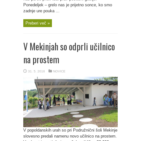
Ponedeljek – grelo nas je prijetno sonce, ko smo
zadnje ure pouka ...
Preberi več »
V Mekinjah so odprli učilnico
na prostem
31. 5. 2016
NOVICE
V popoldanskih urah so pri Podružnični šoli Mekinje
slovesno predali namenu novo učilnico na prostem.