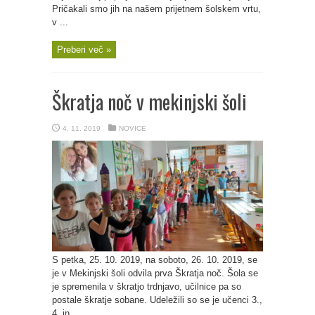
Pričakali smo jih na našem prijetnem šolskem vrtu,
v ...
Preberi več »
Škratja noč v mekinjski šoli
4. 11. 2019
NOVICE
S petka, 25. 10. 2019, na soboto, 26. 10. 2019, se
je v Mekinjski šoli odvila prva Škratja noč. Šola se
je spremenila v škratjo trdnjavo, učilnice pa so
postale škratje sobane. Udeležili so se je učenci 3.,
4. in ...