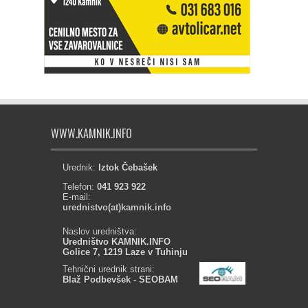
WWW.KAMNIK.INFO
Urednik:
Iztok Čebašek
Telefon:
041 923 922
E-mail:
urednistvo(at)kamnik.info
Naslov uredništva:
Uredništvo KAMNIK.INFO
Golice 7, 1219 Laze v Tuhinju
Tehnični urednik strani:
Blaž Podbevšek - SEOBAM