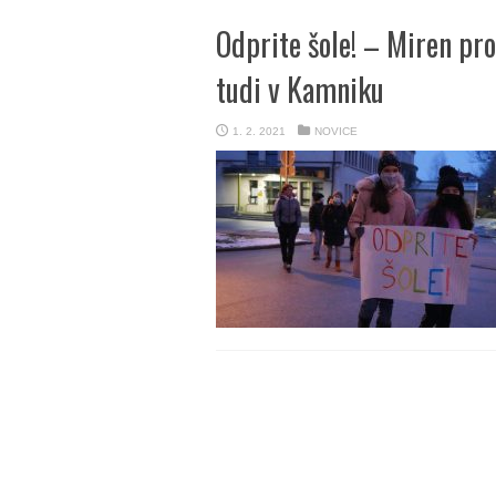
Odprite šole! – Miren prot
tudi v Kamniku
1. 2. 2021
NOVICE