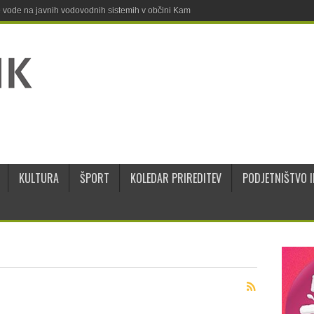
ne vode na javnih vodovodnih sistemih v občini Kamnik
KULTURA
ŠPORT
KOLEDAR PRIREDITEV
PODJETNIŠTVO I