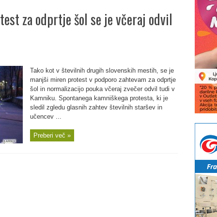
est za odprtje šol se je včeraj odvil
Tako kot v številnih drugih slovenskih mestih, se je
manjši miren protest v podporo zahtevam za odprtje
šol in normalizacijo pouka včeraj zvečer odvil tudi v
Kamniku. Spontanega kamniškega protesta, ki je
sledil zgledu glasnih zahtev številnih staršev in
učencev ...
Preberi več »