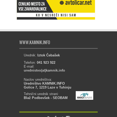
WWW.KAMNIK.INFO
Urednik:
Iztok Čebašek
Telefon:
041 923 922
E-mail:
urednistvo(at)kamnik.info
Naslov uredništva:
Uredništvo KAMNIK.INFO
Golice 7, 1219 Laze v Tuhinju
Tehnični urednik strani:
Blaž Podbevšek - SEOBAM