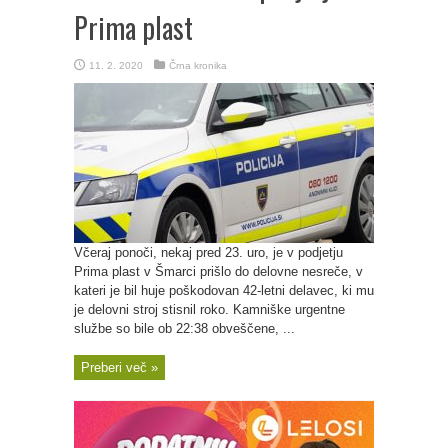
Prima plast
11. 2. 2020
Črna kronika
Včeraj ponoči, nekaj pred 23. uro, je v podjetju
Prima plast v Šmarci prišlo do delovne nesreče, v
kateri je bil huje poškodovan 42-letni delavec, ki mu
je delovni stroj stisnil roko. Kamniške urgentne
službe so bile ob 22:38 obveščene, ...
Preberi več »