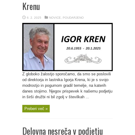
Krenu
6. 2. 2025
NOVICE
,
POUDARJENO
Z globoko žalostjo sporočamo, da smo se poslovili
od direktorja in lastnika Igorja Krena, ki je s svojo
modrostjo in pogumom gradil temelje, na katerih
danes stojimo. Njegov prispevek k našemu podjetju
in širši družbi ni bil zgolj v številkah ...
Preberi več »
Delovna nesreča v podjetju