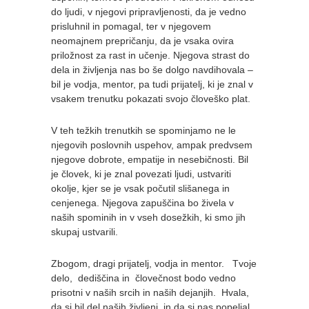
do ljudi, v njegovi pripravljenosti, da je vedno
prisluhnil in pomagal, ter v njegovem
neomajnem prepričanju, da je vsaka ovira
priložnost za rast in učenje. Njegova strast do
dela in življenja nas bo še dolgo navdihovala –
bil je vodja, mentor, pa tudi prijatelj, ki je znal v
vsakem trenutku pokazati svojo človeško plat.
V teh težkih trenutkih se spominjamo ne le
njegovih poslovnih uspehov, ampak predvsem
njegove dobrote, empatije in nesebičnosti. Bil
je človek, ki je znal povezati ljudi, ustvariti
okolje, kjer se je vsak počutil slišanega in
cenjenega. Njegova zapuščina bo živela v
naših spominih in v vseh dosežkih, ki smo jih
skupaj ustvarili.
Zbogom, dragi prijatelj, vodja in mentor. Tvoje
delo, dediščina in človečnost bodo vedno
prisotni v naših srcih in naših dejanjih. Hvala,
da si bil del naših življenj, in da si nas popeljal