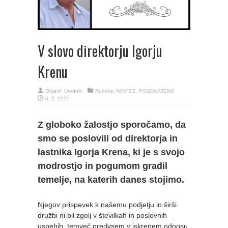
V slovo direktorju Igorju
Krenu
Objavil:
Urednik
Rubrika:
NOVICE
,
POUDARJENO
6. 2. 2025
Z globoko žalostjo sporočamo, da
smo se poslovili od direktorja in
lastnika Igorja Krena, ki je s svojo
modrostjo in pogumom gradil
temelje, na katerih danes stojimo.
Njegov prispevek k našemu podjetju in širši
družbi ni bil zgolj v številkah in poslovnih
uspehih, temveč predvsem v iskrenem odnosu