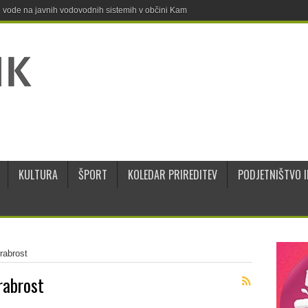
ne vode na javnih vodovodnih sistemih v občini Kamnik
KULTURA
ŠPORT
KOLEDAR PRIREDITEV
PODJETNIŠTVO I
rabrost
rabrost