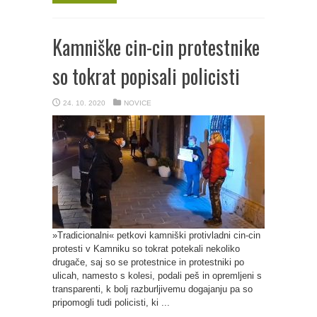
Kamniške cin-cin protestnike
so tokrat popisali policisti
24. 10. 2020
NOVICE
»Tradicionalni« petkovi kamniški protivladni cin-cin
protesti v Kamniku so tokrat potekali nekoliko
drugače, saj so se protestnice in protestniki po
ulicah, namesto s kolesi, podali peš in opremljeni s
transparenti, k bolj razburljivemu dogajanju pa so
pripomogli tudi policisti, ki ...