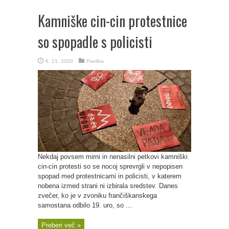
Kamniške cin-cin protestnice
so spopadle s policisti
6. 11. 2020
Pavliha
Nekdaj povsem mirni in nenasilni petkovi kamniški
cin-cin protesti so se nocoj sprevrgli v nepopisen
spopad med protestnicami in policisti, v katerem
nobena izmed strani ni izbirala sredstev. Danes
zvečer, ko je v zvoniku frančiškanskega
samostana odbilo 19. uro, so ...
Preberi več »