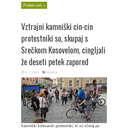
Preberi več »
Vztrajni kamniški cin-cin
protestniki so, skupaj s
Srečkom Kosovelom, cingljali
že deseti petek zapored
4. 7. 2020
NOVICE
Kamniški kolesarski protestniki, ki so včeraj po