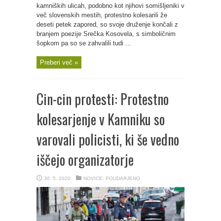
kamniških ulicah, podobno kot njihovi somišljeniki v
več slovenskih mestih, protestno kolesarili že
deseti petek zapored, so svoje druženje končali z
branjem poezije Srečka Kosovela, s simboličnim
šopkom pa so se zahvalili tudi ...
Preberi več »
Cin-cin protesti: Protestno
kolesarjenje v Kamniku so
varovali policisti, ki še vedno
iščejo organizatorje
30. 5. 2020
NOVICE
,
POUDARJENO