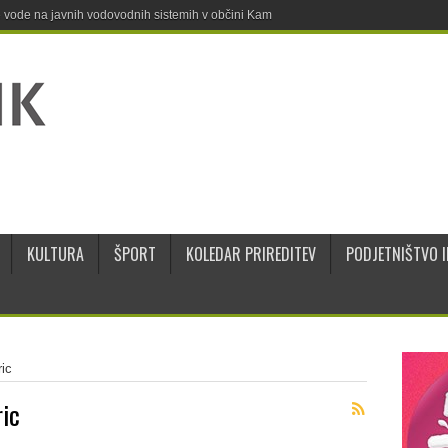
ne vode na javnih vodovodnih sistemih v občini Kamnik
KULTURA
ŠPORT
KOLEDAR PRIREDITEV
PODJETNIŠTVO I
ic
ric