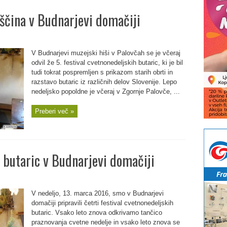
iščina v Budnarjevi domačiji
V Budnarjevi muzejski hiši v Palovčah se je včeraj
odvil že 5. festival cvetnonedeljskih butaric, ki je bil
tudi tokrat pospremljen s prikazom starih obrti in
razstavo butaric iz različnih delov Slovenije. Lepo
nedeljsko popoldne je včeraj v Zgornje Palovče, ...
Preberi več »
h butaric v Budnarjevi domačiji
V nedeljo, 13. marca 2016, smo v Budnarjevi
domačiji pripravili četrti festival cvetnonedeljskih
butaric. Vsako leto znova odkrivamo tančico
praznovanja cvetne nedelje in vsako leto znova se