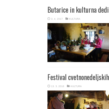
Butarice in kulturna ded
3. 4. 2017
KULTURA
Festival cvetnonedeljski
13. 3. 2016
KULTURA