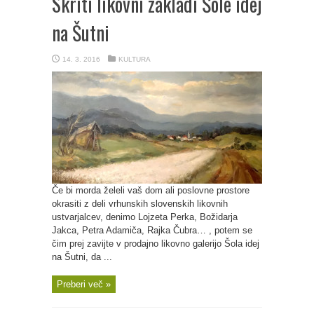
Skriti likovni zakladi Šole idej
na Šutni
14. 3. 2016
KULTURA
Če bi morda želeli vaš dom ali poslovne prostore
okrasiti z deli vrhunskih slovenskih likovnih
ustvarjalcev, denimo Lojzeta Perka, Božidarja
Jakca, Petra Adamiča, Rajka Čubra… , potem se
čim prej zavijte v prodajno likovno galerijo Šola idej
na Šutni, da ...
Preberi več »