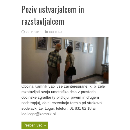
Poziv ustvarjalcem in
razstavljalcem
22. 2. 2016
KULTURA
Občina Kamnik vabi vse zainteresirane, ki bi želeli
razstavljati svoja umetniška dela v prostorih
občinske zgradbe (v pritličju, prvem in drugem
nadstropju), da si rezervirajo termin pri strokovni
sodelavki Lei Logar, telefon: 01 831 82 18 ali
lea.logar@kamnik.si.
Preberi več »