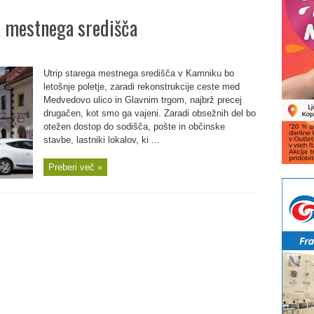
a mestnega središča
Utrip starega mestnega središča v Kamniku bo
letošnje poletje, zaradi rekonstrukcije ceste med
Medvedovo ulico in Glavnim trgom, najbrž precej
drugačen, kot smo ga vajeni. Zaradi obsežnih del bo
otežen dostop do sodišča, pošte in občinske
stavbe, lastniki lokalov, ki ...
Preberi več »