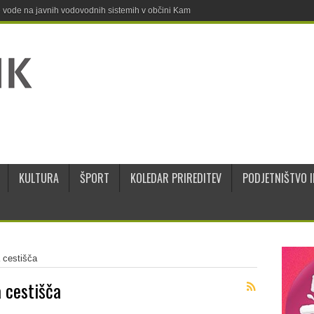
ne vode na javnih vodovodnih sistemih v občini Kamnik
KULTURA
ŠPORT
KOLEDAR PRIREDITEV
PODJETNIŠTVO I
 cestišča
a cestišča