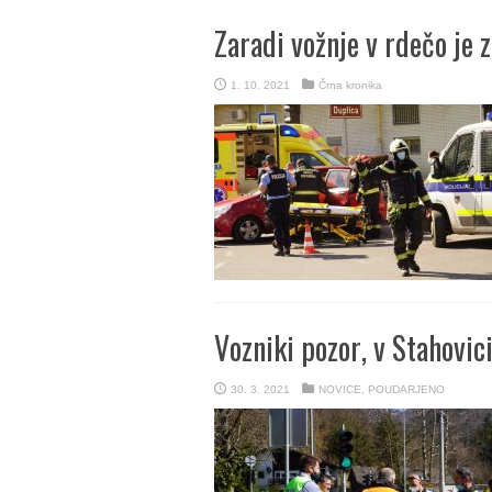
Zaradi vožnje v rdečo je z
1. 10. 2021
Črna kronika
Vozniki pozor, v Stahovic
30. 3. 2021
NOVICE
,
POUDARJENO