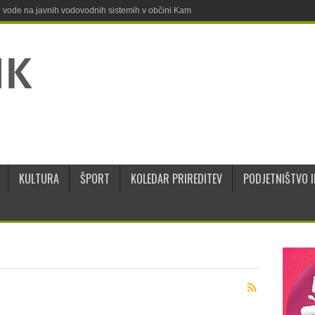
ne vode na javnih vodovodnih sistemih v občini Kamnik
KULTURA
ŠPORT
KOLEDAR PRIREDITEV
PODJETNIŠTVO I