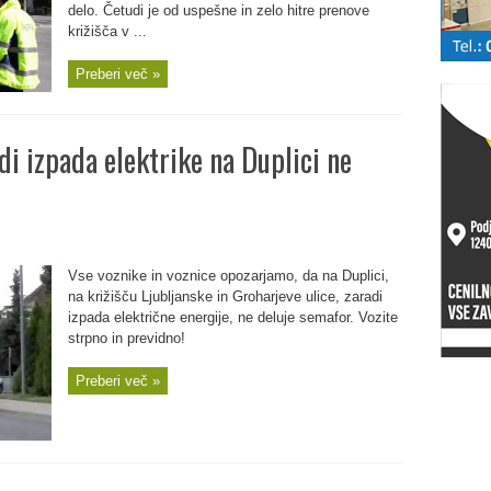
delo. Četudi je od uspešne in zelo hitre prenove
križišča v ...
Preberi več »
i izpada elektrike na Duplici ne
Vse voznike in voznice opozarjamo, da na Duplici,
na križišču Ljubljanske in Groharjeve ulice, zaradi
izpada električne energije, ne deluje semafor. Vozite
strpno in previdno!
Preberi več »