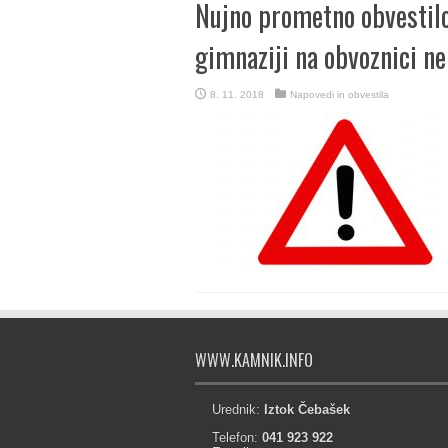
Nujno prometno obvestilo
gimnaziji na obvoznici ne
8. 11. 2018
Napovedi in obvestila
WWW.KAMNIK.INFO
Urednik:
Iztok Čebašek
Telefon:
041 923 922