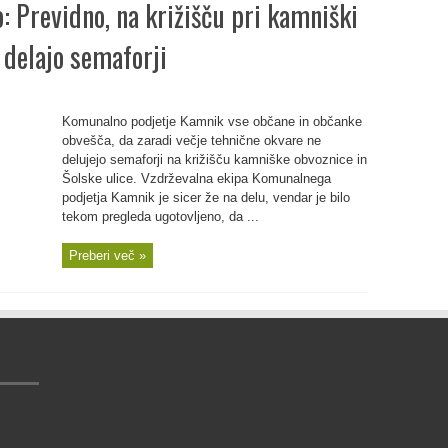
: Previdno, na križišču pri kamniški
 delajo semaforji
Komunalno podjetje Kamnik vse občane in občanke
obvešča, da zaradi večje tehnične okvare ne
delujejo semaforji na križišču kamniške obvoznice in
Šolske ulice. Vzdrževalna ekipa Komunalnega
podjetja Kamnik je sicer že na delu, vendar je bilo
tekom pregleda ugotovljeno, da ...
Preberi več »