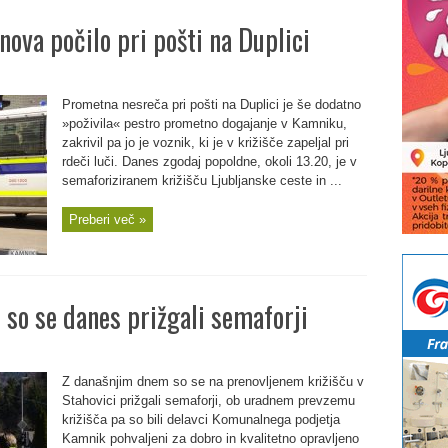
nova počilo pri pošti na Duplici
Prometna nesreča pri pošti na Duplici je še dodatno
»poživila« pestro prometno dogajanje v Kamniku,
zakrivil pa jo je voznik, ki je v križišče zapeljal pri
rdeči luči. Danes zgodaj popoldne, okoli 13.20, je v
semaforiziranem križišču Ljubljanske ceste in ...
Preberi več »
i so se danes prižgali semaforji
Z današnjim dnem so se na prenovljenem križišču v
Stahovici prižgali semaforji, ob uradnem prevzemu
križišča pa so bili delavci Komunalnega podjetja
Kamnik pohvaljeni za dobro in kvalitetno opravljeno