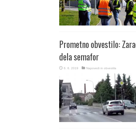
Prometno obvestilo: Zarad
dela semafor
6. 6. 2019
Napovedi in obvestila