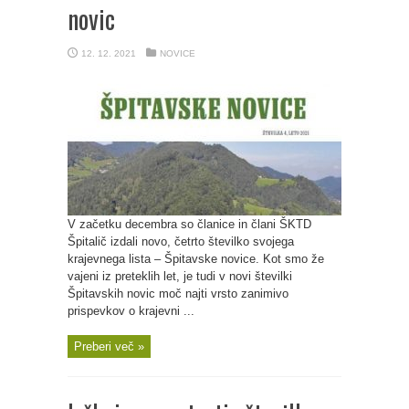
novic
12. 12. 2021
NOVICE
V začetku decembra so članice in člani ŠKTD
Špitalič izdali novo, četrto številko svojega
krajevnega lista – Špitavske novice. Kot smo že
vajeni iz preteklih let, je tudi v novi številki
Špitavskih novic moč najti vrsto zanimivo
prispevkov o krajevni ...
Preberi več »