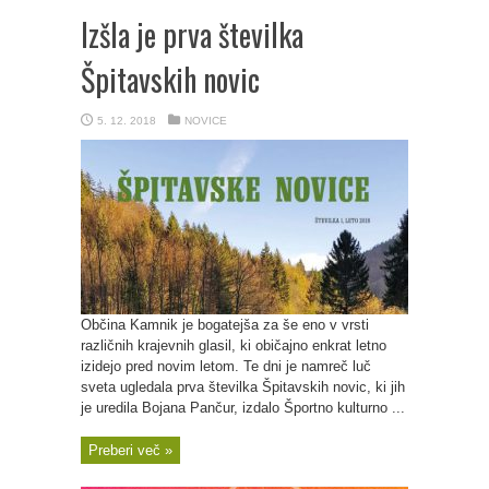
Izšla je prva številka
Špitavskih novic
5. 12. 2018
NOVICE
Občina Kamnik je bogatejša za še eno v vrsti
različnih krajevnih glasil, ki običajno enkrat letno
izidejo pred novim letom. Te dni je namreč luč
sveta ugledala prva številka Špitavskih novic, ki jih
je uredila Bojana Pančur, izdalo Športno kulturno ...
Preberi več »