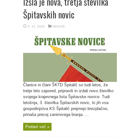
Izšla je nova, tretja številka
Špitavskih novic
5. 12. 2020
NOVICE
Članice in člani ŠKTD Špitalič so tudi letos, že
tretje leto zapored, pripravili in izdali novo številko
svojega krajevnega lista Špitavske novice. Tudi
letošnja, 3. številka Špitavskih novic, ki jih vsa
gospodinjstva KS Špitalič prejmejo brezplačno,
prinaša precej zanimivega branja. ...
Preberi več »