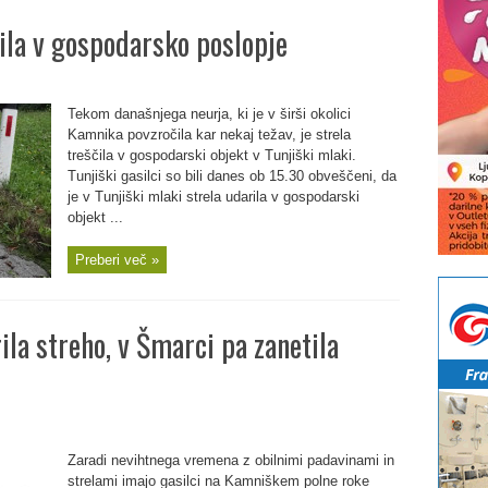
čila v gospodarsko poslopje
Tekom današnjega neurja, ki je v širši okolici
Kamnika povzročila kar nekaj težav, je strela
treščila v gospodarski objekt v Tunjiški mlaki.
Tunjiški gasilci so bili danes ob 15.30 obveščeni, da
je v Tunjiški mlaki strela udarila v gospodarski
objekt ...
Preberi več »
ila streho, v Šmarci pa zanetila
Zaradi nevihtnega vremena z obilnimi padavinami in
strelami imajo gasilci na Kamniškem polne roke