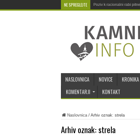
NE SPREGLEJTE
Poziv k racionalni rabi pit
NASLOVNICA
NOVICE
KRONIKA
KOMENTARJI
KONTAKT
Naslovnica
/
Arhiv oznak: strela
Arhiv oznak:
strela