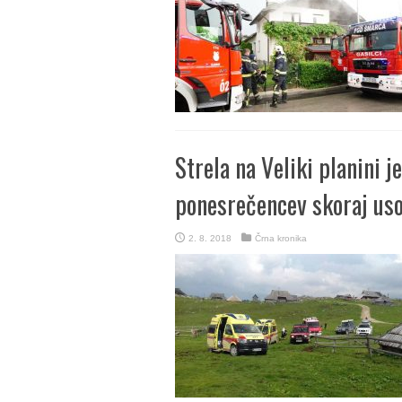
Strela na Veliki planini j
ponesrečencev skoraj us
2. 8. 2018
Črna kronika