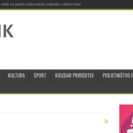
ne vode na javnih vodovodnih sistemih v občini Kamnik
KULTURA
ŠPORT
KOLEDAR PRIREDITEV
PODJETNIŠTVO I