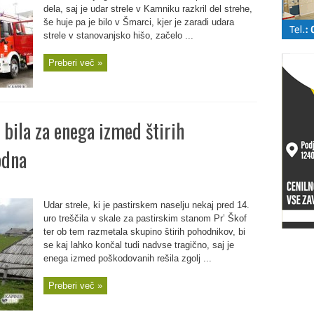
dela, saj je udar strele v Kamniku razkril del strehe,
še huje pa je bilo v Šmarci, kjer je zaradi udara
strele v stanovanjsko hišo, začelo ...
Preberi več »
e bila za enega izmed štirih
odna
Udar strele, ki je pastirskem naselju nekaj pred 14.
uro treščila v skale za pastirskim stanom Pr’ Škof
ter ob tem razmetala skupino štirih pohodnikov, bi
se kaj lahko končal tudi nadvse tragično, saj je
enega izmed poškodovanih rešila zgolj ...
Preberi več »