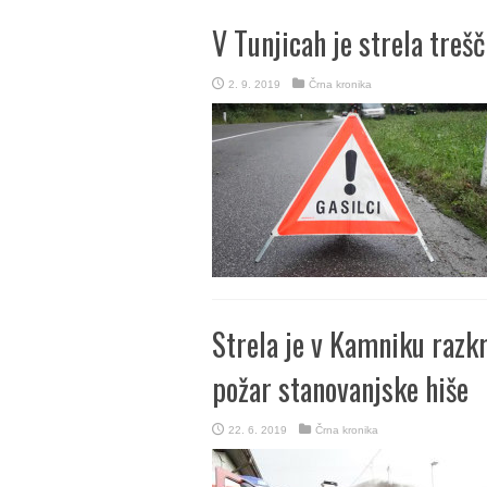
V Tunjicah je strela treš
2. 9. 2019
Črna kronika
Strela je v Kamniku razkr
požar stanovanjske hiše
22. 6. 2019
Črna kronika