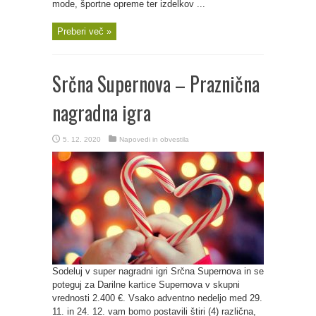
mode, športne opreme ter izdelkov ...
Preberi več »
Srčna Supernova – Praznična
nagradna igra
5. 12. 2020
Napovedi in obvestila
Sodeluj v super nagradni igri Srčna Supernova in se
poteguj za Darilne kartice Supernova v skupni
vrednosti 2.400 €. Vsako adventno nedeljo med 29.
11. in 24. 12. vam bomo postavili štiri (4) različna,