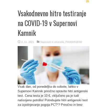
Vsakodnevno hitro testiranje
na COVID-19 v Supernovi
Kamnik
4. 11. 2021
Napovedi in obvestila
,
POUDARJENO
Vsak dan, od ponedeljka do sobote, lahko v
Supernovi Kamnik priročno opravite hitri antigenski
test. Cena testa je 10 €, vključeno pa je tudi
natisnjeno potrdilo! Potrebujete hitri antigenski test
za izpolnjevanje pogoja PCT*? Priročno in brez