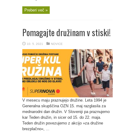
Preberi več »
Pomagajte družinam v stiski!
10. 5. 2021
NOVICE
V mesecu maju praznujejo družine. Leta 1994 je
Generalna skupščina OZN 15. maj razglasila za
mednarodni dan družin. V Sloveniji pa praznujemo
kar Teden družin, in sicer od 15. do 22. maja.
Teden družin povezujemo z akcijo »za družine
brezplačno«, ...