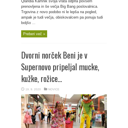
Qlandia Kamnik svoja vrata odprla povsem
prenovljena in še večja Big Bang poslovalnica.
Trgovina z novo podobo ni le lepša na pogled,
ampak je tudi večja, obiskovalcem pa ponuja tudi
boljšo ...
Preberi več »
Dvorni norček Beni je v
Supernovo pripeljal mucke,
kužke, rožice…
19. 9. 2020
NOVICE