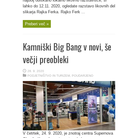
najbolj obiskano lokalno likovno razstavišče, si
lahko do 12.11. 2020, ogledate razstavo likovnih del
slikarja Rajka Ferka. Rajko Ferk ...
Preberi več »
Kamniški Big Bang v novi, še
večji preobleki
28. 9. 2020
PODJETNIŠTVO IN TURIZEM
,
POUDARJENO
V četrtek, 24. 9. 2020, je znotraj centra Supernova