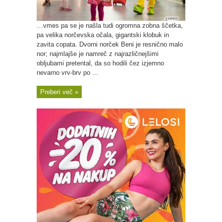
…vmes pa se je našla tudi ogromna zobna ščetka,
pa velika norčevska očala, gigantski klobuk in
zavita copata. Dvorni norček Beni je resnično malo
nor; najmlajše je namreč z najrazličnejšimi
obljubami pretental, da so hodili čez izjemno
nevarno vrv-brv po ...
Preberi več »