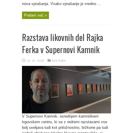
nova vprašanja. Vsako vprašanje je vredno ...
Preberi več »
Razstava likovnih del Rajka
Ferka v Supernovi Kamnik
14. 10. 2020
KULTURA
V Supernovi Kamnik, osrednjem kamniškem
trgovskem centru, ki se z rednimi razstavami vse
bolj uveljava tudi kot priložnostno, bržkone pa tudi