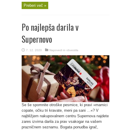
Preberi več »
Po najlepša darila v
Supernovo
7. 12. 2020
Napovedi in obvestila
Se še spomnite otroške pesmice, ki pravi »mamici
copate, očku tri kravate, meni pa sani …«? V
najbližjem nakupovalnem centru Supernova najdete
zares izvirna darila za prav vsakogar na vašem
prazničnem seznamu. Bogata ponudba igrač,