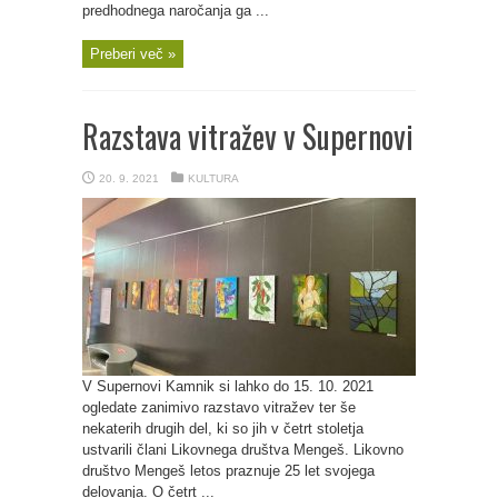
predhodnega naročanja ga ...
Preberi več »
Razstava vitražev v Supernovi
20. 9. 2021
KULTURA
V Supernovi Kamnik si lahko do 15. 10. 2021
ogledate zanimivo razstavo vitražev ter še
nekaterih drugih del, ki so jih v četrt stoletja
ustvarili člani Likovnega društva Mengeš. Likovno
društvo Mengeš letos praznuje 25 let svojega
delovanja. O četrt ...