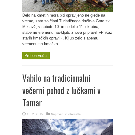
Delo na kmetih mora biti opravljeno ne glede na
vreme, zato so člani Turističnega društva Gora sv.
Miklavž, v soboto 10. in nedeljo 11. oktobra,
slabemu vremenu navkljub, znova pripravili »Prikaz
starih kmečkih opravil«. Kljub zelo slabemu
vremenu so kmečka ...
Preberi več »
Vabilo na tradicionalni
večerni pohod z lučkami v
Tamar
15. 2. 2015
Napovedi in obvestila