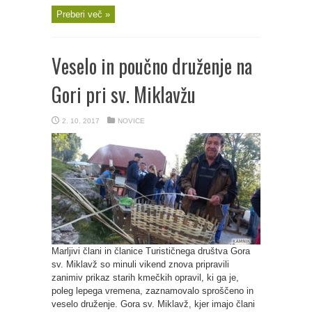
Preberi več »
Veselo in poučno druženje na
Gori pri sv. Miklavžu
2. 10. 2017
NOVICE
Marljivi člani in članice Turističnega društva Gora
sv. Miklavž so minuli vikend znova pripravili
zanimiv prikaz starih kmečkih opravil, ki ga je,
poleg lepega vremena, zaznamovalo sproščeno in
veselo druženje. Gora sv. Miklavž, kjer imajo člani