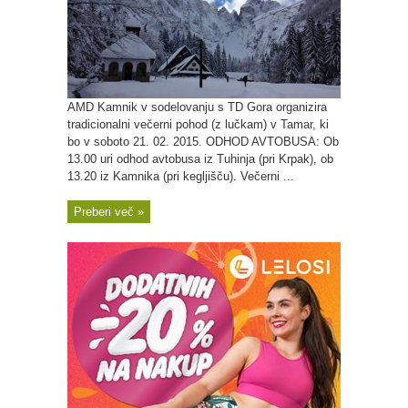
AMD Kamnik v sodelovanju s TD Gora organizira
tradicionalni večerni pohod (z lučkam) v Tamar, ki
bo v soboto 21. 02. 2015. ODHOD AVTOBUSA: Ob
13.00 uri odhod avtobusa iz Tuhinja (pri Krpak), ob
13.20 iz Kamnika (pri kegljišču). Večerni ...
Preberi več »