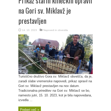
Prikaz starih kmečkih opravil
na Gori sv. Miklavž je
prestavljen
14. 10. 2023
Napovedi in obvestila
Turistično društvo Gora sv. Miklavž obvešča, da je,
zaradi slabe vremenske napovedi, prikaz opravil na
Gori sv. Miklavž prestavljen na nov datum.
Tradicionalna prireditev na Gori sv. Miklavž se bo,
namesto jutri, 15. 10. 2023, kot je bila napovedana,
izvedla ...
Preberi več »