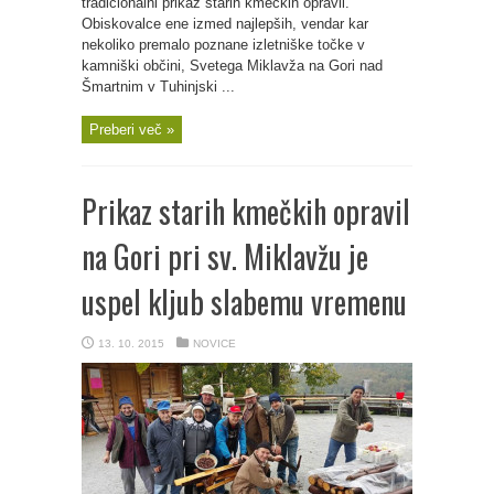
tradicionalni prikaz starih kmečkih opravil.
Obiskovalce ene izmed najlepših, vendar kar
nekoliko premalo poznane izletniške točke v
kamniški občini, Svetega Miklavža na Gori nad
Šmartnim v Tuhinjski ...
Preberi več »
Prikaz starih kmečkih opravil
na Gori pri sv. Miklavžu je
uspel kljub slabemu vremenu
13. 10. 2015
NOVICE