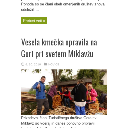
Pohoda so se člani obeh omenjenih društev znova
udeležili ...
Preberi več »
Vesela kmečka opravila na
Gori pri svetem Miklavžu
9. 10. 2016
NOVICE
Prizadevni člani Turističnega društva Gora sv.
Miklavž so včeraj in danes ponovno pripravili