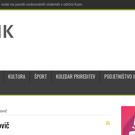
ne vode na javnih vodovodnih sistemih v občini Kamnik
KULTURA
ŠPORT
KOLEDAR PRIREDITEV
PODJETNIŠTVO I
ovič
ovič