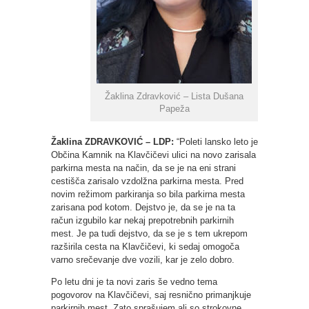
Žaklina Zdravković – Lista Dušana
Papeža
Žaklina ZDRAVKOVIĆ – LDP:
“Poleti lansko leto je
Občina Kamnik na Klavčičevi ulici na novo zarisala
parkirna mesta na način, da se je na eni strani
cestišča zarisalo vzdolžna parkirna mesta. Pred
novim režimom parkiranja so bila parkirna mesta
zarisana pod kotom. Dejstvo je, da se je na ta
račun izgubilo kar nekaj prepotrebnih parkirnih
mest. Je pa tudi dejstvo, da se je s tem ukrepom
razširila cesta na Klavčičevi, ki sedaj omogoča
varno srečevanje dve vozili, kar je zelo dobro.
Po letu dni je ta novi zaris še vedno tema
pogovorov na Klavčičevi, saj resnično primanjkuje
parkirnih mest. Zato sprašujem ali so strokovne