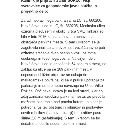
Kamnik je pripravil Sandi BOREC, višji
svetovalec za gospodarske javne službe in
projektno delo:
Zaradi nepravilnega parkiranja na LC, št. 660206,
Klavčičeva ulica in LC, št. 660205, Meninska ulica
oziroma predvsem v okolici vrtca VVE Tinkara so
bila v letu 2016 zarisana nova in obnovljena
obstoječa parkirna mesta. S tem ukrepom se je
zagotovila normalna prevoznost vozišča javne poti
oziroma srečanje dveh osebnih vozil oziroma
osebnega in tovornega vozila. Na ožjem delu
Klavčičeve ulice je označenih 54 parkirnih mest, na
zaključku ulice pa še 189 parkirnih mest, v
neposredni bližini objektov se nahaja še
makadamska površina, ki se v praksi uporablja za
parkiranje in se prometno navezuje na Ulico Vilka
Rožiča. Občinska uprava je na levi strani, kjer so
zdaj zarisana vzdolžna parkirna mesta, že preučila
možnost parkiranja pod pravim kotom, in sicer je
potrebna rušitev obstoječih robnikov in postavitev
novih robnikov (na novi lokaciji) ter utrditev pasu
širine 2,8 m (asfaltiranje). S tem ukrepom se bo
dodatno pridobilo sedem parkirnih mest.