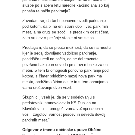
službe po slabem letu naredile kakšno analizo kaj
prinaša ta način parkiranja?
Zavedam se, da če bi ponovno uvedli parkiranje
pod kotom, da bi na eni strani dobili več parkirnih
mest, a na drugi se soočili s preozkim cestiščem,
zato vrnitev v prejšnje stanje ni smiselna.
Predlagam, da se preuči možnost, da se na mestu
kjer je sedaj dovoljeno vzdolžno parkiranje,
parkirišča uredi na način, da se del travnate
površine tlakuje in seveda prestavi robnike za en
meter. S tem bi omogočili ponovno parkiranje pod
kotom, s čimer pridobimo nazaj nova parkirna
mesta, obdržimo širino ceste in s tem ohranjamo
varno srečevanje dveh vozil.
Skupni cilj vseh je, da se v sodelovanju s
predstavniki stanovalcev in KS Duplica na
Klavčičevi ulici omogoči varna vožnja osebnih
vozil, zagotovi varnost pešcev in seveda dovolj
parkirnih mest.”
Odgovor v imenu občinske uprave Občine