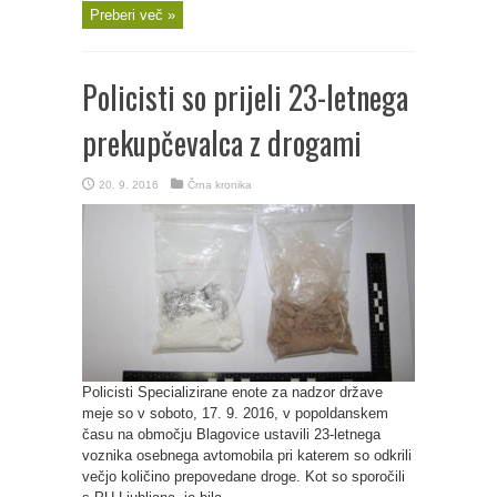
Preberi več »
Policisti so prijeli 23-letnega
prekupčevalca z drogami
20. 9. 2016
Črna kronika
Policisti Specializirane enote za nadzor države
meje so v soboto, 17. 9. 2016, v popoldanskem
času na območju Blagovice ustavili 23-letnega
voznika osebnega avtomobila pri katerem so odkrili
večjo količino prepovedane droge. Kot so sporočili