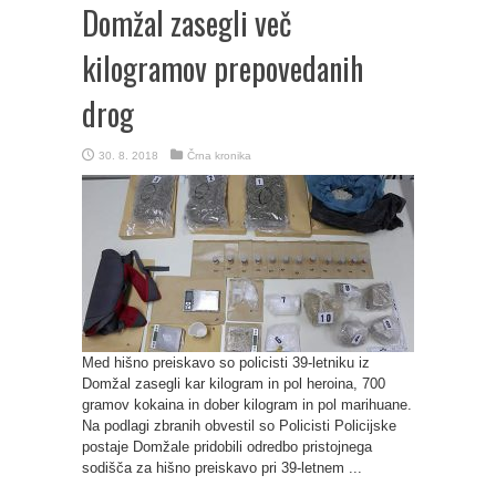
Domžal zasegli več
kilogramov prepovedanih
drog
30. 8. 2018
Črna kronika
Med hišno preiskavo so policisti 39-letniku iz
Domžal zasegli kar kilogram in pol heroina, 700
gramov kokaina in dober kilogram in pol marihuane.
Na podlagi zbranih obvestil so Policisti Policijske
postaje Domžale pridobili odredbo pristojnega
sodišča za hišno preiskavo pri 39-letnem ...