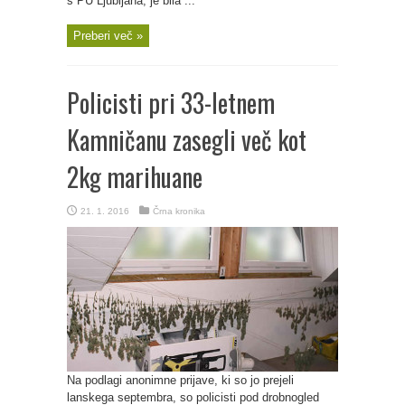
s PU Ljubljana, je bila ...
Preberi več »
Policisti pri 33-letnem
Kamničanu zasegli več kot
2kg marihuane
21. 1. 2016
Črna kronika
Na podlagi anonimne prijave, ki so jo prejeli
lanskega septembra, so policisti pod drobnogled