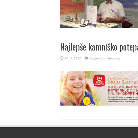
Najlepše kamniško potepa
14. 4. 2016
Napovedi in obvestila