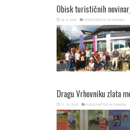
Obisk turističnih novina
18. 9. 2018
PODJETNIŠTVO IN TURIZEM
Dragu Vrhovniku zlata m
17. 10. 2016
PODJETNIŠTVO IN TURIZEM