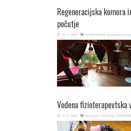
Regeneracijska komora in
počutje
25. 1. 2023
POUDARJENO
,
Sonaravno bivanje
Vodena fizioterapevtska 
11. 9. 2022
Napovedi in obvestila
,
POUDARJ