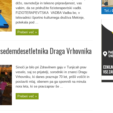
držo, ravnotežje in telesno pripravljenost, vas
vabim, da se pridružite fizioterapevtski vadbi.
FIZIOTERAPEVTSKA VADBA Vadba bo, v
telovadnici športno kulturnega društva Mekinje,
potekala pod ...
Preberi več »
a sedemdesetletnika Draga Vrhovnika
Sinoči je bilo pri Zdravilnem gaju v Tunjicah prav
veselo, saj so prijatelji, sorodniki in znanci Dragu
Vrhovniku, ki danes praznuje 70 let, prišli voščit in
postaviti mlaj, obenem pa ga spomnili na minula
nora leta, ki se pravzaprav še ...
Preberi več »