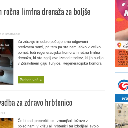
 ročna limfna drenaža za boljše
 in kreativnost
Za zdravje in dobro počutje smo odgovorni
predvsem sami, pri tem pa sta nam lahko v veliko
pomoč tudi regeneracijska komora in ročna limfna
drenaža, ki sta zgolj dve izmed storitev, ki jih nudijo
v Zdravilnem gaju Tunjice. Regeneracijska komora
...
Preberi več »
vadba za zdravo hrbtenico
ENO
Če bi radi preprečili oz. zmanjšali težave z
bolečinami v križu ali hrbtenici ter izboljšali svojo