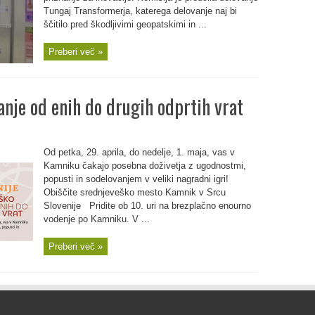
Tungaj Transformerja, katerega delovanje naj bi
ščitilo pred škodljivimi geopatskimi in ...
Preberi več »
nje od enih do drugih odprtih vrat
Od petka, 29. aprila, do nedelje, 1. maja, vas v
Kamniku čakajo posebna doživetja z ugodnostmi,
popusti in sodelovanjem v veliki nagradni igri!
Obiščite srednjeveško mesto Kamnik v Srcu
Slovenije Pridite ob 10. uri na brezplačno enourno
vodenje po Kamniku. V ...
Preberi več »