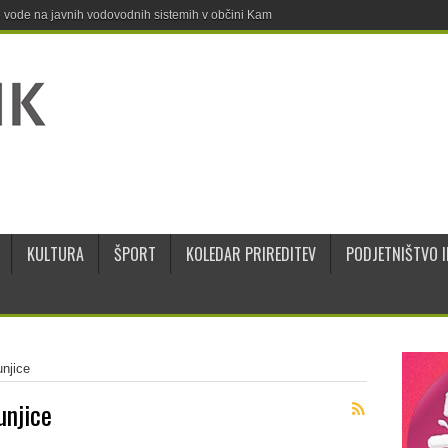
ne vode na javnih vodovodnih sistemih v občini Kamnik
KULTURA
ŠPORT
KOLEDAR PRIREDITEV
PODJETNIŠTVO I
unjice
unjice