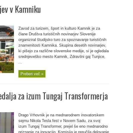
rjev v Kamniku
Zavod za turizem, šport in kulturo Kamnik je za
člane Društva turističnih novinarjev Slovenije
organiziral študijsko turo za spoznavanje turističnih
znamenitosti Kamnika. Skupina desetih novinarjev,
ki pišejo za različne slovenske medije, si je ogledala
srednjeveško mesto Kamnik, Zdravilni gaj Tunjice,
...
Preberi več »
edalja za izum Tungaj Transformerja
Drago Vrhovnik je na mednarodnem inovatorskem
sejmu Nikola Tesla fest v Novem Sadu, za svoj
izum Tungaj Transformer, prejel še eno mednarodno
priznanje za inovacijo. Komisija je preučila delovanje