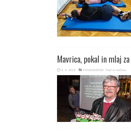
Mavrica, pokal in mlaj z
4. 4. 2019
POUDARJENO
,
Trači in tračnice