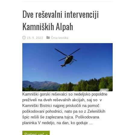
Dve reševalni intervenciji
Kamniških Alpah
15. 5. 2022
Črna kronika
Kamniški gorski reševalci so nedeljsko popoldne
preživeli na dveh reševalnih akcijah, saj so v
Kamniški Bistrici najprej priskočili na pomoč
poškodovani pohodnici, nato pa so z Zeleniških
špic rešili še zaplezana tujca. Poškodovana
planinka V nedeljo, na dan, ko goduje ...
Preberi več »