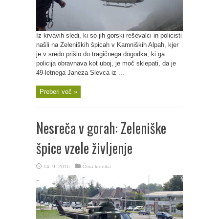
Iz krvavih sledi, ki so jih gorski reševalci in policisti
našli na Zeleniških špicah v Kamniških Alpah, kjer
je v sredo prišlo do tragičnega dogodka, ki ga
policija obravnava kot uboj, je moč sklepati, da je
49-letnega Janeza Slevca iz ...
Preberi več »
Nesreča v gorah: Zeleniške
špice vzele življenje
14. 9. 2016
Črna kronika