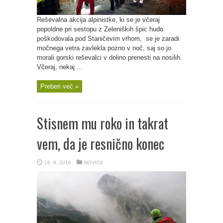
Reševalna akcija alpinistke, ki se je včeraj
popoldne pri sestopu z Zeleniških špic hudo
poškodovala pod Staničevim vrhom, se je zaradi
močnega vetra zavlekla pozno v noč, saj so jo
morali gorski reševalci v dolino prenesti na nosilih.
Včeraj, nekaj ...
Preberi več »
Stisnem mu roko in takrat
vem, da je resnično konec
18. 9. 2016
NOVICE