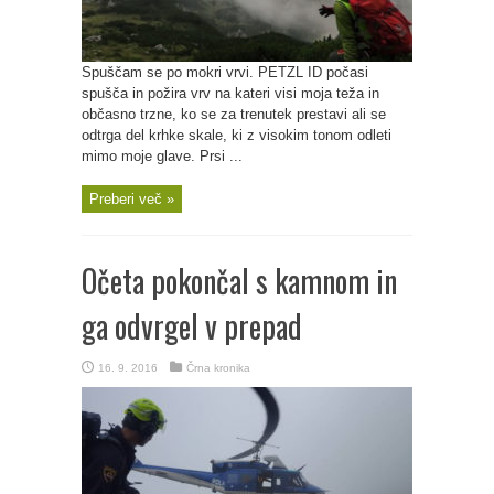
Spuščam se po mokri vrvi. PETZL ID počasi
spušča in požira vrv na kateri visi moja teža in
občasno trzne, ko se za trenutek prestavi ali se
odtrga del krhke skale, ki z visokim tonom odleti
mimo moje glave. Prsi ...
Preberi več »
Očeta pokončal s kamnom in
ga odvrgel v prepad
16. 9. 2016
Črna kronika