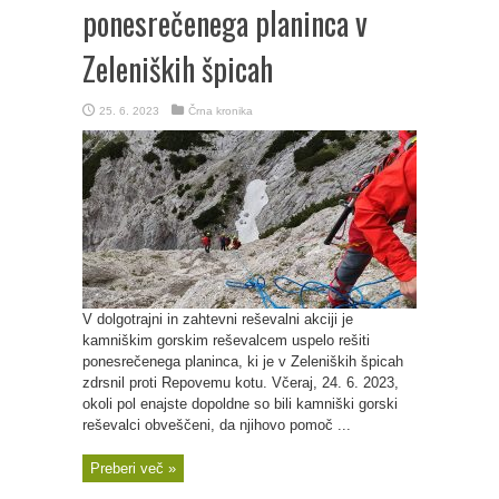
ponesrečenega planinca v
Zeleniških špicah
25. 6. 2023
Črna kronika
V dolgotrajni in zahtevni reševalni akciji je
kamniškim gorskim reševalcem uspelo rešiti
ponesrečenega planinca, ki je v Zeleniških špicah
zdrsnil proti Repovemu kotu. Včeraj, 24. 6. 2023,
okoli pol enajste dopoldne so bili kamniški gorski
reševalci obveščeni, da njihovo pomoč ...
Preberi več »