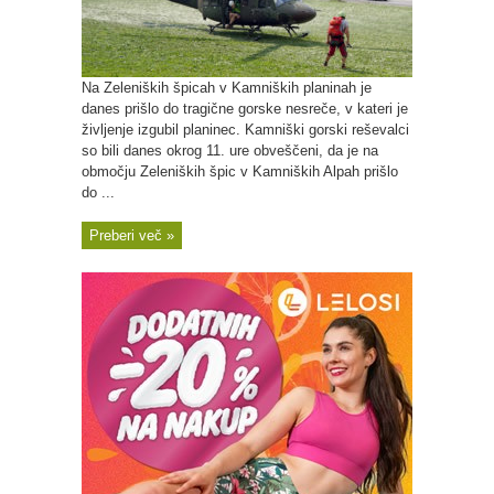
Na Zeleniških špicah v Kamniških planinah je
danes prišlo do tragične gorske nesreče, v kateri je
življenje izgubil planinec. Kamniški gorski reševalci
so bili danes okrog 11. ure obveščeni, da je na
območju Zeleniških špic v Kamniških Alpah prišlo
do ...
Preberi več »