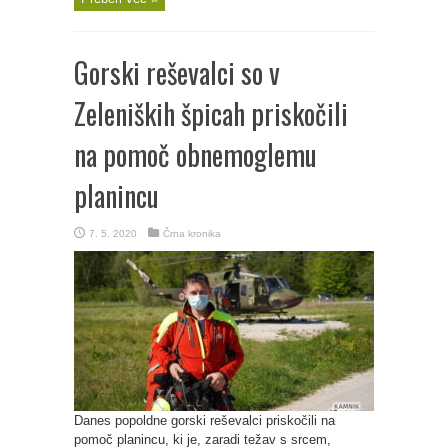
Gorski reševalci so v
Zeleniških špicah priskočili
na pomoč obnemoglemu
planincu
7. 5. 2020
Črna kronika
Danes popoldne gorski reševalci priskočili na
pomoč planincu, ki je, zaradi težav s srcem,