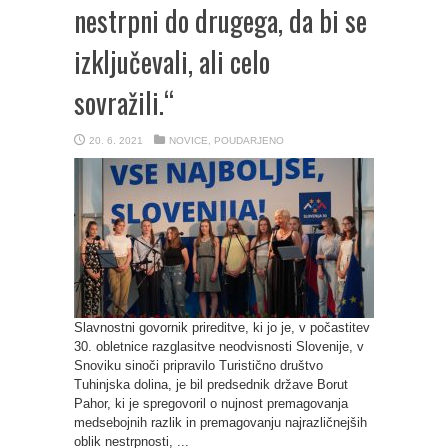
nestrpni do drugega, da bi se
izključevali, ali celo
sovražili.“
20. 6. 2021
NOVICE
,
POUDARJENO
Slavnostni govornik prireditve, ki jo je, v počastitev
30. obletnice razglasitve neodvisnosti Slovenije, v
Snoviku sinoči pripravilo Turistično društvo
Tuhinjska dolina, je bil predsednik države Borut
Pahor, ki je spregovoril o nujnost premagovanja
medsebojnih razlik in premagovanju najrazličnejših
oblik nestrpnosti, ...