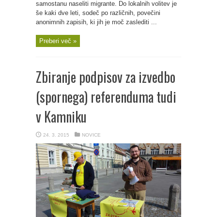
samostanu naseliti migrante. Do lokalnih volitev je
še kaki dve leti, sodeč po različnih, povečini
anonimnih zapisih, ki jih je moč zaslediti ...
Preberi več »
Zbiranje podpisov za izvedbo
(spornega) referenduma tudi
v Kamniku
24. 3. 2015
NOVICE