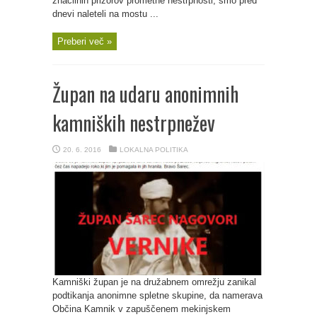
značilnih prizorov prometne nestrpnosti, smo pred
dnevi naleteli na mostu ...
Preberi več »
Župan na udaru anonimnih
kamniških nestrpnežev
20. 6. 2016
LOKALNA POLITIKA
Kamniški župan je na družabnem omrežju zanikal
podtikanja anonimne spletne skupine, da namerava
Občina Kamnik v zapuščenem mekinjskem