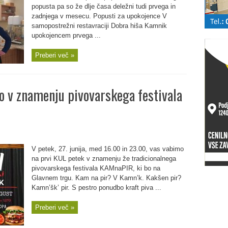
popusta pa so že dlje časa deležni tudi prvega in
zadnjega v mesecu. Popusti za upokojence V
samopostrežni restavraciji Dobra hiša Kamnik
upokojencem prvega ...
Preberi več »
bo v znamenju pivovarskega festivala
V petek, 27. junija, med 16.00 in 23.00, vas vabimo
na prvi KUL petek v znamenju že tradicionalnega
pivovarskega festivala KAMnaPIR, ki bo na
Glavnem trgu. Kam na pir? V Kamn’k. Kakšen pir?
Kamn’šk’ pir. S pestro ponudbo kraft piva ...
Preberi več »