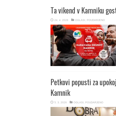
Ta vikend v Kamniku gos
24. 4. 2026
OGLASI
,
POUDARJENO
Petkovi popusti za upokoj
Kamnik
5. 3. 2026
OGLASI
,
POUDARJENO