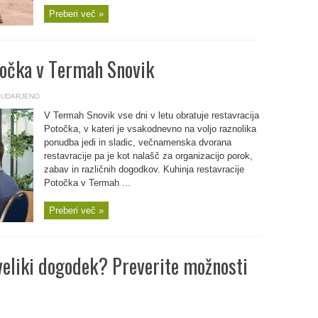
Preberi več »
točka v Termah Snovik
UDARJENO
V Termah Snovik vse dni v letu obratuje restavracija
Potočka, v kateri je vsakodnevno na voljo raznolika
ponudba jedi in sladic, večnamenska dvorana
restavracije pa je kot nalašč za organizacijo porok,
zabav in različnih dogodkov. Kuhinja restavracije
Potočka v Termah ...
Preberi več »
 veliki dogodek? Preverite možnosti