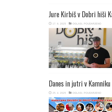
Jure Kirbiš v Dobri hiši 
17. 6. 2025
OGLASI
,
POUDARJENO
Danes in jutri v Kamniku
25. 4. 2025
OGLASI
,
POUDARJENO