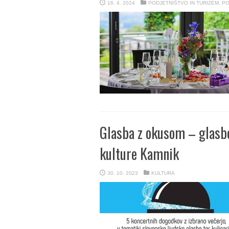
16. 4. 2024
PODJETNIŠTVO IN TURIZEM
,
PO
Glasba z okusom – glasbe
kulture Kamnik
30. 10. 2023
KULTURA