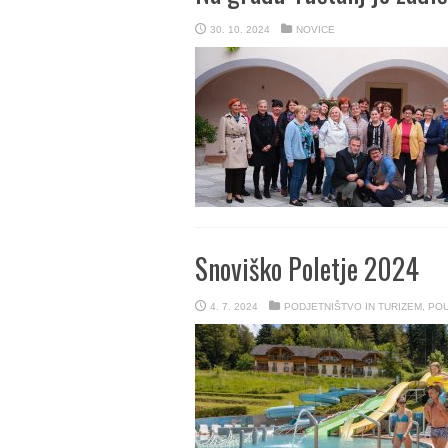
30. 10. 2024
NOVICE
Snoviško Poletje 2024
4. 7. 2024
PODJETNIŠTVO IN TURIZEM
,
PO