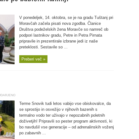
V ponedeljek, 14. oktobra, se je na gradu Tuštanj pri
Moravčah začela pisati nova zgodba. Članice
Društva podeželskih žena Moravče so namreč ob
podpori lastnikov gradu, Petre in Petra Pirnata
pripravile in prezentirale izbrane jedi iz naše
preteklosti. Sestavile so ...
Preberi več »
UDARJENO
Terme Snovik tudi letos vabijo vse obiskovalce, da
se sprostijo in osvežijo v njihovih bazenih s
termalno vodo ter uživajo v nepozabnih poletnih
doživetjih! Pripravili so pester program aktivnosti, ki
bo navdušil vse generacije – od adrenalinskih voženj
po zabavnih ...