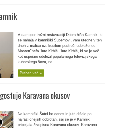
Kamnik
V samopostrežni restavraciji Dobra hiša Kamnik, ki
se nahaja v kamniški Supernovi, vam utegne v teh
dneh z malico oz. kosilom postreči udeleženec
MasterChefa Jure Kirbiš. Jure Kirbiš, ki se je več
kot uspešno udeležil popularnega televizijskega
kuharskega šova, na ...
Preberi več »
 gostuje Karavana okusov
Na kamniški Šutni bo danes in jutri dišalo po
najrazličnejših dobrotah, saj se je v Kamnik
pripeljala živopisna Karavana okusov. Karavana