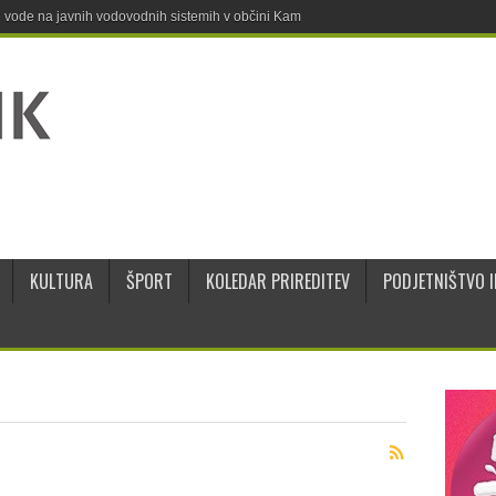
ne vode na javnih vodovodnih sistemih v občini Kamnik
KULTURA
ŠPORT
KOLEDAR PRIREDITEV
PODJETNIŠTVO I