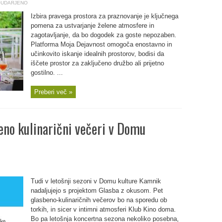
UDARJENO
Izbira pravega prostora za praznovanje je ključnega
pomena za ustvarjanje želene atmosfere in
zagotavljanje, da bo dogodek za goste nepozaben.
Platforma Moja Dejavnost omogoča enostavno in
učinkovito iskanje idealnih prostorov, bodisi da
iščete prostor za zaključeno družbo ali prijetno
gostilno. ...
Preberi več »
no kulinarični večeri v Domu
Tudi v letošnji sezoni v Domu kulture Kamnik
nadaljujejo s projektom Glasba z okusom. Pet
glasbeno-kulinaričnih večerov bo na sporedu ob
torkih, in sicer v intimni atmosferi Klub Kino doma.
Bo pa letošnja koncertna sezona nekoliko posebna,