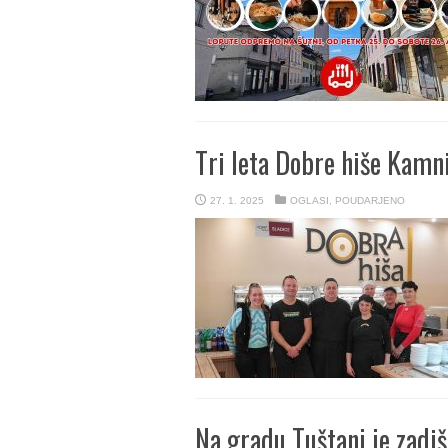
Tri leta Dobre hiše Kamn
27. 1. 2025
OGLASI
,
POUDARJENO
Na gradu Tuštanj je zadiš