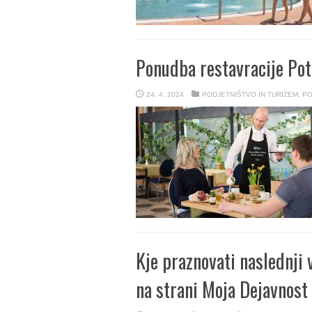
Ponudba restavracije Po
24. 4. 2024
PODJETNIŠTVO IN TURIZEM
,
PO
Kje praznovati naslednji
na strani Moja Dejavnost