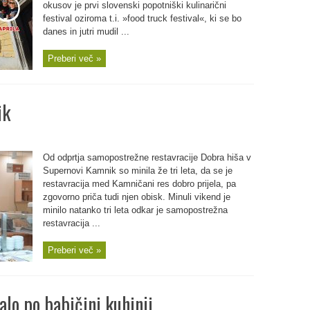
okusov je prvi slovenski popotniški kulinarični
festival oziroma t.i. »food truck festival«, ki se bo
danes in jutri mudil ...
Preberi več »
ik
Od odprtja samopostrežne restavracije Dobra hiša v
Supernovi Kamnik so minila že tri leta, da se je
restavracija med Kamničani res dobro prijela, pa
zgovorno priča tudi njen obisk. Minuli vikend je
minilo natanko tri leta odkar je samopostrežna
restavracija ...
Preberi več »
alo po babičini kuhinji