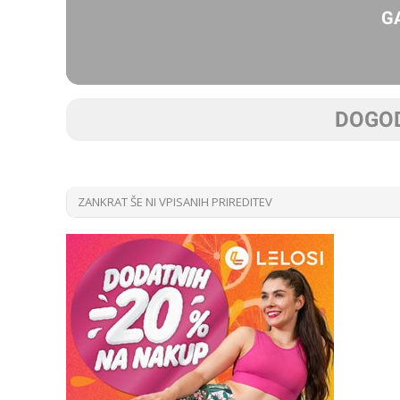
G
DOGOD
ZANKRAT ŠE NI VPISANIH PRIREDITEV