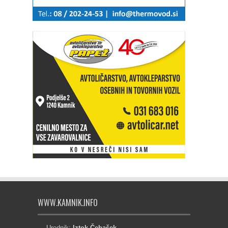
WWW.KAMNIK.INFO
Urednik:
Iztok Čebašek