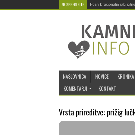
NE SPREGLEJTE
Poziv k racionalni rabi pit
NASLOVNICA
NOVICE
KRONIKA
KOMENTARJI
KONTAKT
Vrsta prireditve: prižig luč