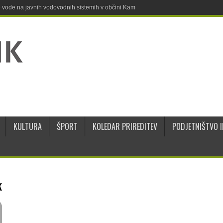
ne vode na javnih vodovodnih sistemih v občini Kamnik
KULTURA
ŠPORT
KOLEDAR PRIREDITEV
PODJETNIŠTVO I
k