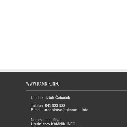
WWW.KAMNIK.INFO
Urednik:
Iztok Čebašek
Telefon:
041 923 922
E-mail:
urednistvo(at)kamnik.info
Naslov uredništva:
Uredništvo KAMNIK.INFO