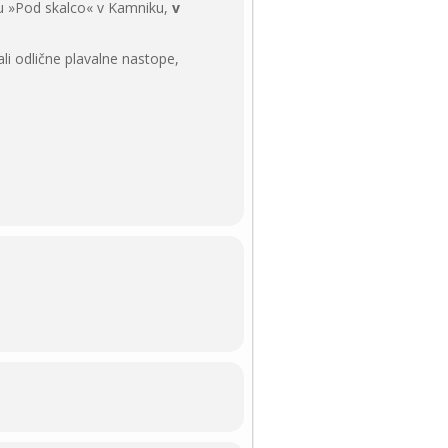
nu »Pod skalco« v Kamniku,
v
li odlične plavalne nastope,