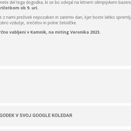
anete del tega dogodka, ki se bo odvijal na letnem olimpijskem baze
pričetkom ob 9. uri.
z nami preživeli nepozaben in zanimiv dan, kjer boste lahko spremlja
obro vzdušje, srečelov in polne želodčke.
isrčno vabljeni v Kamnik, na miting Veronika 2023.
OGODEK V SVOJ GOOGLE KOLEDAR