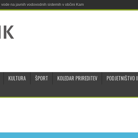
ne vode na javnih vodovodnih sistemih v občini Kamnik
KULTURA
ŠPORT
KOLEDAR PRIREDITEV
PODJETNIŠTVO I