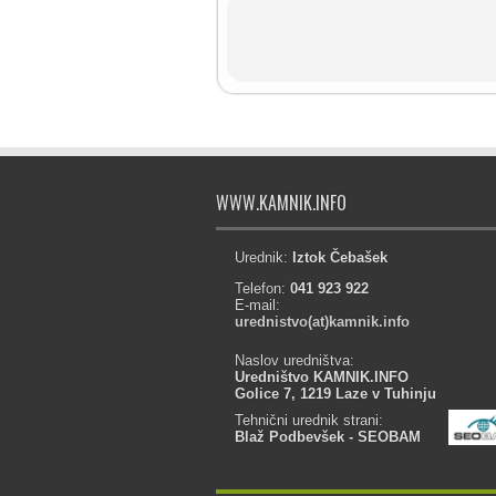
WWW.KAMNIK.INFO
Urednik:
Iztok Čebašek
Telefon:
041 923 922
E-mail:
urednistvo(at)kamnik.info
Naslov uredništva:
Uredništvo KAMNIK.INFO
Golice 7, 1219 Laze v Tuhinju
Tehnični urednik strani:
Blaž Podbevšek - SEOBAM