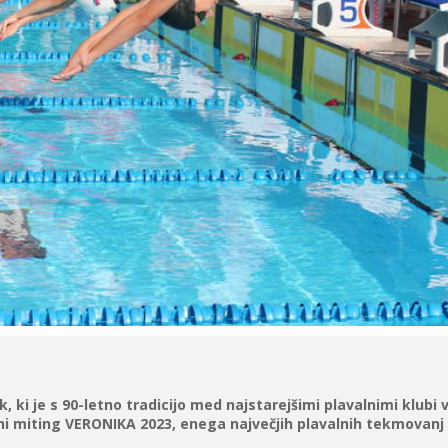
 ki je s 90-letno tradicijo med najstarejšimi plavalnimi klubi v
i miting VERONIKA 2023, enega največjih plavalnih tekmovanj v