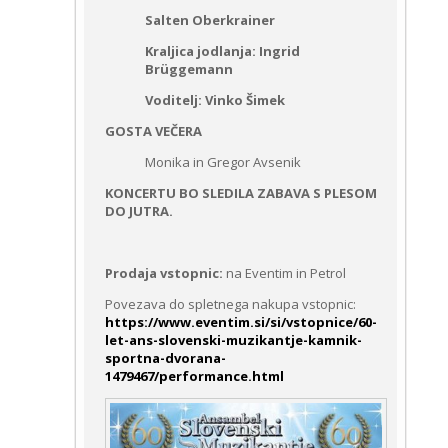
Salten Oberkrainer
Kraljica jodlanja: Ingrid
Brüggemann
Voditelj: Vinko Šimek
GOSTA VEČERA
Monika in Gregor Avsenik
KONCERTU BO SLEDILA ZABAVA S PLESOM
DO JUTRA.
Prodaja vstopnic:
na Eventim in Petrol
Povezava do spletnega nakupa vstopnic:
https://www.eventim.si/si/vstopnice/60-
let-ans-slovenski-muzikantje-kamnik-
sportna-dvorana-
1479467/performance.html