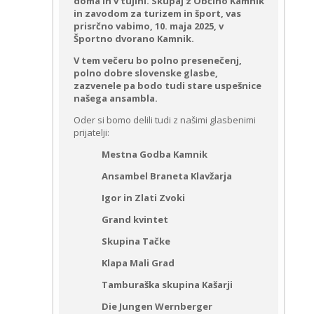
doma in v tujini. Skupaj z Občino Kamnik
in zavodom za turizem in šport, vas
prisrčno vabimo, 10. maja 2025, v
Športno dvorano Kamnik.
V tem večeru bo polno presenečenj,
polno dobre slovenske glasbe,
zazvenele pa bodo tudi stare uspešnice
našega ansambla.
Oder si bomo delili tudi z našimi glasbenimi
prijatelji:
Mestna Godba Kamnik
Ansambel Braneta Klavžarja
Igor in Zlati Zvoki
Grand kvintet
Skupina Tačke
Klapa Mali Grad
Tamburaška skupina Kašarji
Die Jungen Wernberger