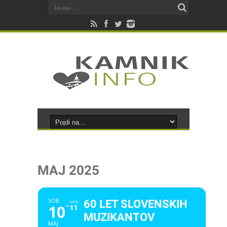
MAJ 2025
SOB
60 LET SLOVENSKIH
NED
10
11
MUZIKANTOV
MAJ