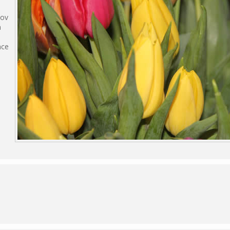
tov
a
nce