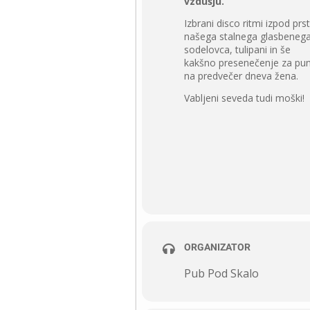
vzdušju.
Izbrani disco ritmi izpod prs
našega stalnega glasbeneg
sodelovca, tulipani in še
kakšno presenečenje za pu
na predvečer dneva žena.
Vabljeni seveda tudi moški!
ORGANIZATOR
Pub Pod Skalo