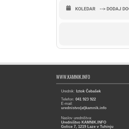
KOLEDAR
--> DODAJ D
WWW.KAMNIK.INFO
Urednik:
Iztok Čebašek
Telefon:
041 923 922
E-mail:
urednistvo(at)kamnik.info
Naslov uredništva:
Uredništvo KAMNIK.INFO
Golice 7, 1219 Laze v Tuhinju