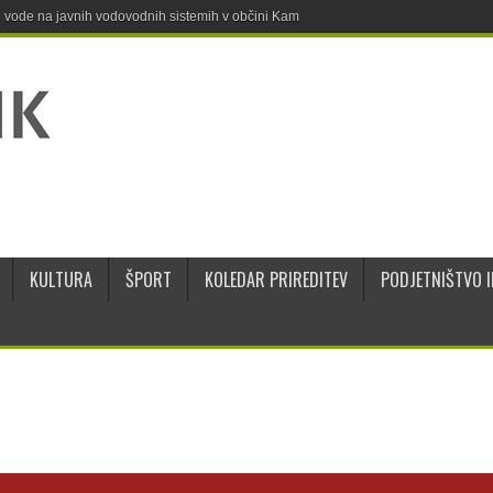
ne vode na javnih vodovodnih sistemih v občini Kamnik
KULTURA
ŠPORT
KOLEDAR PRIREDITEV
PODJETNIŠTVO I