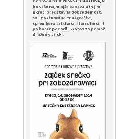
Dobrodelna lutkovna predstava, ki
bo vaše najmlajše zabavala in jim
hkrati predstavila dobrodelnost,
saj je vstopnina ena igračka,
spremljevalci (starši, stari starši…)
pa boste podarili 5 evrov za pomoč
družini v stiski.