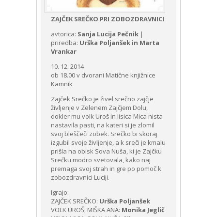
ZAJČEK SREČKO PRI ZOBOZDRAVNICI
avtorica:
Sanja Lucija Pečnik
|
priredba:
Urška Poljanšek in Marta
Vrankar
10. 12. 2014
ob 18.00 v dvorani Matične knjižnice
Kamnik
Zajček Srečko je živel srečno zajčje
življenje v Zelenem Zajčjem Dolu,
dokler mu volk Uroš in lisica Mica nista
nastavila pasti, na kateri si je zlomil
svoj bleščeči zobek. Srečko bi skoraj
izgubil svoje življenje, a k sreči je kmalu
prišla na obisk Sova Nuša, ki je Zajčku
Srečku modro svetovala, kako naj
premaga svoj strah in gre po pomoč k
zobozdravnici Luciji.
Igrajo:
ZAJČEK SREČKO:
Urška Poljanšek
VOLK UROŠ, MIŠKA ANA:
Monika Jeglič