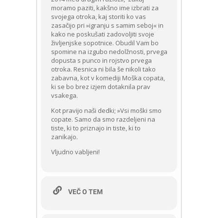
moramo paziti, kakšno ime izbrati za
svojega otroka, kaj storiti ko vas
zasačijo pri »igranju s samim seboj« in
kako ne poskušati zadovoljiti svoje
življenjske sopotnice. Obudil Vam bo
spomine na izgubo nedolžnosti, prvega
dopusta s punco in rojstvo prvega
otroka. Resnica ni bila še nikoli tako
zabavna, kot v komediji Moška copata,
ki se bo brez izjem dotaknila prav
vsakega.
Kot pravijo naši dedki; »Vsi moški smo
copate. Samo da smo razdeljeni na
tiste, ki to priznajo in tiste, ki to
zanikajo.
Vljudno vabljeni!
VEČ O TEM