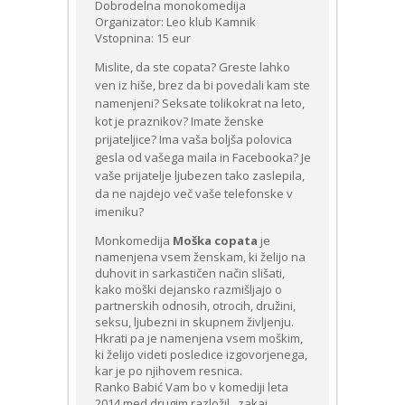
Dobrodelna monokomedija
Organizator: Leo klub Kamnik
Vstopnina: 15 eur
Mislite, da ste copata? Greste lahko
ven iz hiše, brez da bi povedali kam ste
namenjeni? Seksate tolikokrat na leto,
kot je praznikov? Imate ženske
prijateljice? Ima vaša boljša polovica
gesla od vašega maila in Facebooka? Je
vaše prijatelje ljubezen tako zaslepila,
da ne najdejo več vaše telefonske v
imeniku?
Monkomedija
Moška copata
je
namenjena vsem ženskam, ki želijo na
duhovit in sarkastičen način slišati,
kako moški dejansko razmišljajo o
partnerskih odnosih, otrocih, družini,
seksu, ljubezni in skupnem življenju.
Hkrati pa je namenjena vsem moškim,
ki želijo videti posledice izgovorjenega,
kar je po njihovem resnica.
Ranko Babić Vam bo v komediji leta
2014 med drugim razložil, zakaj