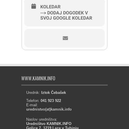
KOLEDAR
--> DODAJ DOGODEK V
SVOJ GOOGLE KOLEDAR
WWW.KAMNIK.INFO
Urednik:
Iztok Čebašek
Telefon:
041 923 922
E-mail:
urednistvo(at)kamnik.info
Naslov uredništva:
Uredništvo KAMNIK.INFO
Golice 7, 1219 Laze v Tuhinju