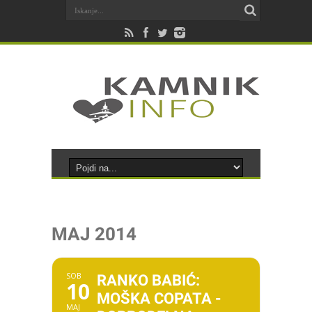
MAJ 2014
SOB
RANKO BABIĆ:
10
MOŠKA COPATA -
MAJ