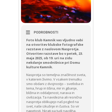
PODROBNOSTI
Foto klub Kamnik vas vljudno vabi
na otvoritev klubske fotografske
razstave z naslovom Nasprotja.
Otvoritev razstave bo v petek, 23.
maja 2025, ob 19. uri na zidu
nekdanje smodnišnice pri Domu
kulture Kamnik.
Nasprotja so temeljna značilnost sveta,
v katerem živimo. V vsakem trenutku
smo obdani z dvojnostjo – svetloba in
tema, hrup in tišina, mir in gibanje,
bližina in oddaljenost, narava in
civilizacija. Ta navidezna ali resnična
nasprotja oblikujejo naš pogled na
svet, naše izkušnje in čustva. So vir
napetosti, hkrati pa tudi navdiha.