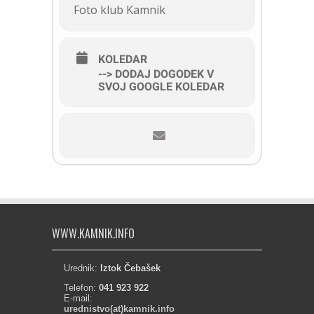
Foto klub Kamnik
KOLEDAR
--> DODAJ DOGODEK V
SVOJ GOOGLE KOLEDAR
WWW.KAMNIK.INFO
Urednik:
Iztok Čebašek
Telefon:
041 923 922
E-mail:
urednistvo(at)kamnik.info