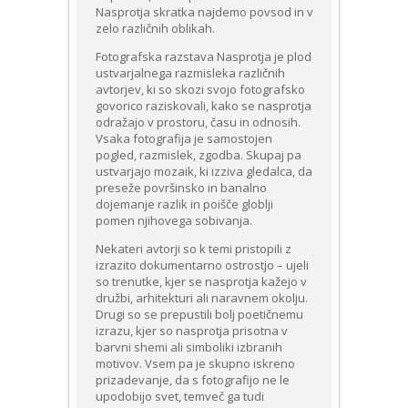
Nasprotja skratka najdemo povsod in v
zelo različnih oblikah.
Fotografska razstava Nasprotja je plod
ustvarjalnega razmisleka različnih
avtorjev, ki so skozi svojo fotografsko
govorico raziskovali, kako se nasprotja
odražajo v prostoru, času in odnosih.
Vsaka fotografija je samostojen
pogled, razmislek, zgodba. Skupaj pa
ustvarjajo mozaik, ki izziva gledalca, da
preseže površinsko in banalno
dojemanje razlik in poišče globlji
pomen njihovega sobivanja.
Nekateri avtorji so k temi pristopili z
izrazito dokumentarno ostrostjo – ujeli
so trenutke, kjer se nasprotja kažejo v
družbi, arhitekturi ali naravnem okolju.
Drugi so se prepustili bolj poetičnemu
izrazu, kjer so nasprotja prisotna v
barvni shemi ali simboliki izbranih
motivov. Vsem pa je skupno iskreno
prizadevanje, da s fotografijo ne le
upodobijo svet, temveč ga tudi