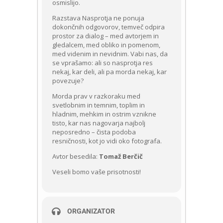
osmislijo.
Razstava Nasprotja ne ponuja
dokončnih odgovorov, temveč odpira
prostor za dialog – med avtorjem in
gledalcem, med obliko in pomenom,
med videnim in nevidnim. Vabi nas, da
se vprašamo: ali so nasprotja res
nekaj, kar deli, ali pa morda nekaj, kar
povezuje?
Morda prav v razkoraku med
svetlobnim in temnim, toplim in
hladnim, mehkim in ostrim vznikne
tisto, kar nas nagovarja najbolj
neposredno – čista podoba
resničnosti, kot jo vidi oko fotografa.
Avtor besedila:
Tomaž Berčič
Veseli bomo vaše prisotnosti!
ORGANIZATOR