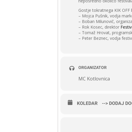
neposredno okolico festival
Gostje tokratnega KIK OFF 
– Mojca Pušnik, vodja mark
– Boban Milunovič, organiza
– Rok Kosec, direktor
Festi
– Tomaž Hrovat, programski
– Peter Beznec, vodja fest
ORGANIZATOR
MC Kotlovnica
KOLEDAR
--> DODAJ D