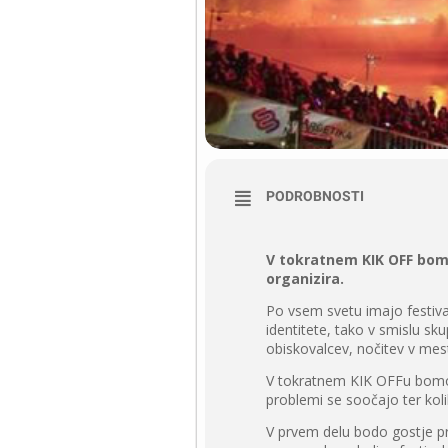
PODROBNOSTI
V tokratnem KIK OFF bomo 
organizira.
Po vsem svetu imajo festivali
identitete, tako v smislu sk
obiskovalcev, nočitev v mest
V tokratnem KIK OFFu bomo gos
problemi se soočajo ter kolik
V prvem delu bodo gostje pre