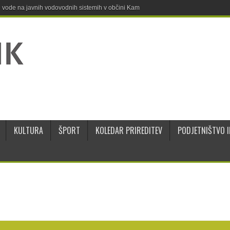
ne vode na javnih vodovodnih sistemih v občini Kamnik
KULTURA
ŠPORT
KOLEDAR PRIREDITEV
PODJETNIŠTVO I