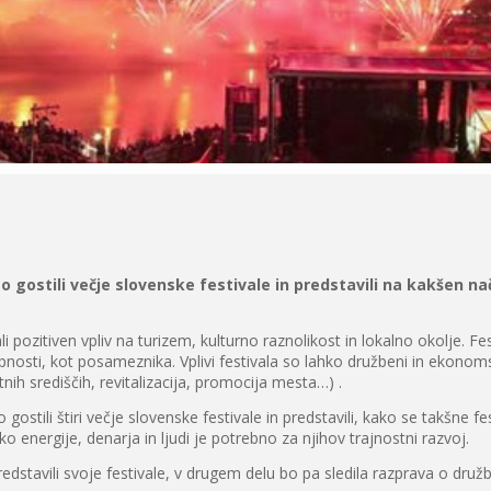
gostili večje slovenske festivale in predstavili na kakšen na
 pozitiven vpliv na turizem, kulturno raznolikost in lokalno okolje. Fe
upnosti, kot posameznika. Vplivi festivala so lahko družbeni in ekonoms
nih središčih, revitalizacija, promocija mesta…) .
tili štiri večje slovenske festivale in predstavili, kako se takšne fes
o energije, denarja in ljudi je potrebno za njihov trajnostni razvoj.
dstavili svoje festivale, v drugem delu bo pa sledila razprava o druž