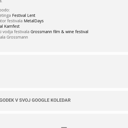
a.
bodo:
etinga
Festival Lent
tor festivala
MetalDays
val Kamfest
 vodja festivala
Grossmann film & wine festival
ivala Grossmann
OGODEK V SVOJ GOOGLE KOLEDAR