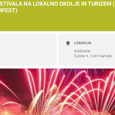
FESTIVALA NA LOKALNO OKOLJE IN TURIZEM 
MFEST)
LOKACIJA
KIKštarter
Fužine 9, 1241 Kamnik