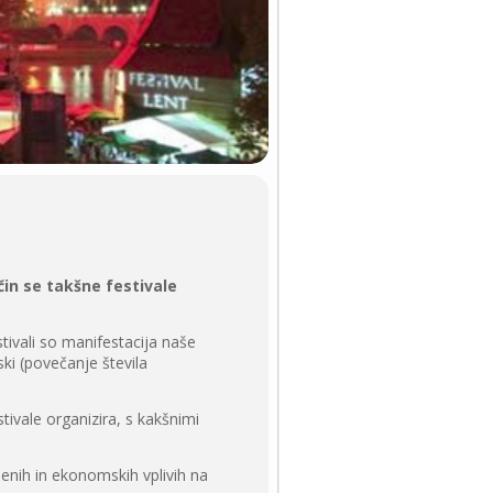
čin se takšne festivale
stivali so manifestacija naše
ki (povečanje števila
tivale organizira, s kakšnimi
benih in ekonomskih vplivih na