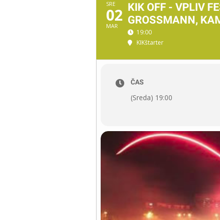
SRE
KIK OFF - VPLIV 
02
GROSSMANN, KA
MAR
19:00
KIKštarter
ČAS
(Sreda) 19:00