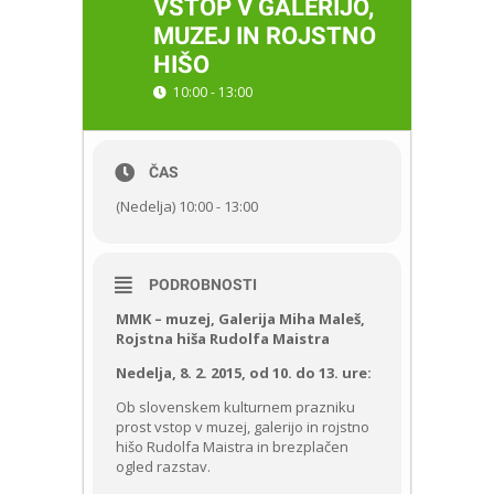
VSTOP V GALERIJO,
MUZEJ IN ROJSTNO
HIŠO
10:00 - 13:00
ČAS
(Nedelja) 10:00 - 13:00
PODROBNOSTI
MMK – muzej, Galerija Miha Maleš,
Rojstna hiša Rudolfa Maistra
Nedelja, 8. 2. 2015, od 10. do 13. ure:
Ob slovenskem kulturnem prazniku
prost vstop v muzej, galerijo in rojstno
hišo Rudolfa Maistra in brezplačen
ogled razstav.