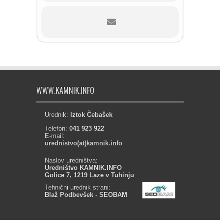
WWW.KAMNIK.INFO
Urednik:
Iztok Čebašek
Telefon:
041 923 922
E-mail:
urednistvo(at)kamnik.info
Naslov uredništva:
Uredništvo KAMNIK.INFO
Golice 7, 1219 Laze v Tuhinju
Tehnični urednik strani:
Blaž Podbevšek - SEOBAM