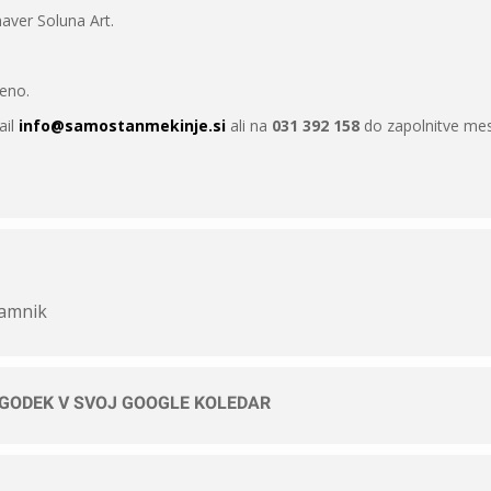
aver Soluna Art.
eno.
ail
info@samostanmekinje.si
ali na
031 392 158
do zapolnitve mes
Kamnik
OGODEK V SVOJ GOOGLE KOLEDAR