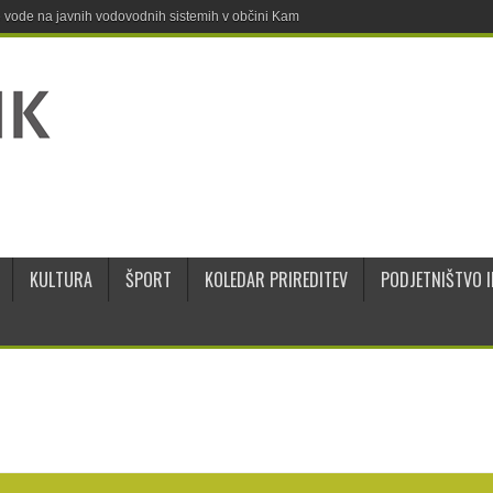
ne vode na javnih vodovodnih sistemih v občini Kamnik
KULTURA
ŠPORT
KOLEDAR PRIREDITEV
PODJETNIŠTVO I