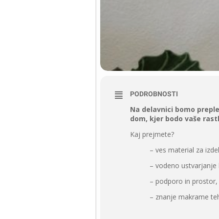
PODROBNOSTI
Na delavnici bomo preple
dom, kjer bodo vaše rastli
Kaj prejmete?
– ves material za izde
– vodeno ustvarjanje
– podporo in prostor, 
– znanje makrame teh