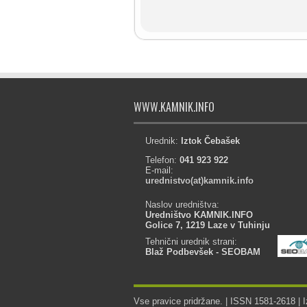
WWW.KAMNIK.INFO
Urednik:
Iztok Čebašek
Telefon:
041 923 922
E-mail:
urednistvo(at)kamnik.info
Naslov uredništva:
Uredništvo KAMNIK.INFO
Golice 7, 1219 Laze v Tuhinju
Tehnični urednik strani:
Blaž Podbevšek - SEOBAM
Vse pravice pridržane. | ISSN 1581-2618 | I