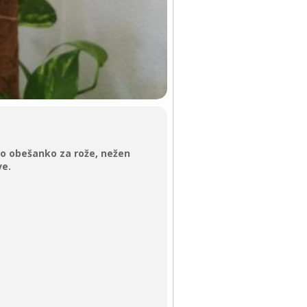
jo obešanko za rože, nežen
ve.