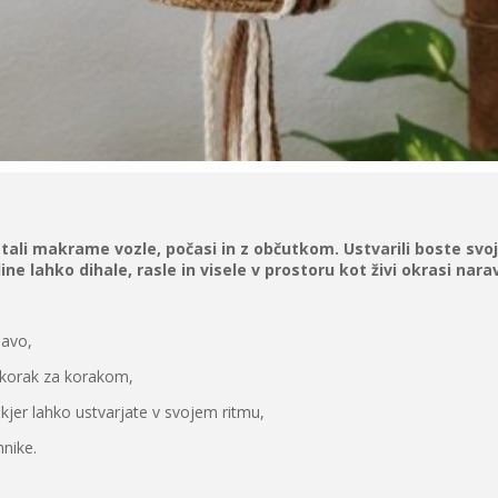
tali makrame vozle, počasi in z občutkom. Ustvarili boste svo
ne lahko dihale, rasle in visele v prostoru kot živi okrasi nara
lavo,
 korak za korakom,
kjer lahko ustvarjate v svojem ritmu,
nike.