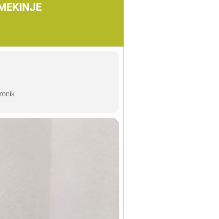
MEKINJE
amnik