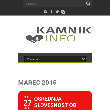
MAREC 2015
PET
OSREDNJA
27
SLOVESNOST OB
MAR