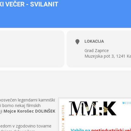
 VEČER - SVILANIT
LOKACIJA
Grad Zaprice
Muzejska pot 3, 1241 K
posvečen legendarni kamniški
si bomo nekaj filmskih
ji
Mojce Korošec DOLINŠEK
ledom v zgodovino tovarne