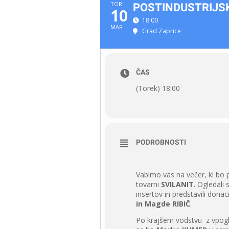
TOR
POSTINDUSTRIJSKI
10
18:00
MAR
Grad Zaprice
ČAS
(Torek) 18:00
PODROBNOSTI
Vabimo vas na večer, ki bo 
tovarni
SVILANIT
. Ogledali 
insertov in predstavili donaci
in Magde RIBIČ
.
Po krajšem vodstvu z vpog