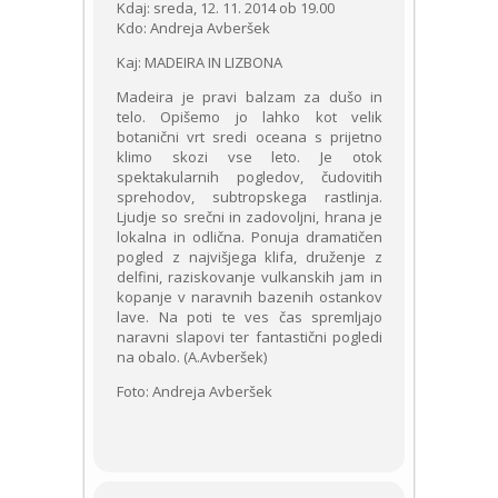
Kdaj: sreda, 12. 11. 2014 ob 19.00
Kdo: Andreja Avberšek
Kaj: MADEIRA IN LIZBONA
Madeira je pravi balzam za dušo in
telo. Opišemo jo lahko kot velik
botanični vrt sredi oceana s prijetno
klimo skozi vse leto. Je otok
spektakularnih pogledov, čudovitih
sprehodov, subtropskega rastlinja.
Ljudje so srečni in zadovoljni, hrana je
lokalna in odlična. Ponuja dramatičen
pogled z najvišjega klifa, druženje z
delfini, raziskovanje vulkanskih jam in
kopanje v naravnih bazenih ostankov
lave. Na poti te ves čas spremljajo
naravni slapovi ter fantastični pogledi
na obalo. (A.Avberšek)
Foto: Andreja Avberšek