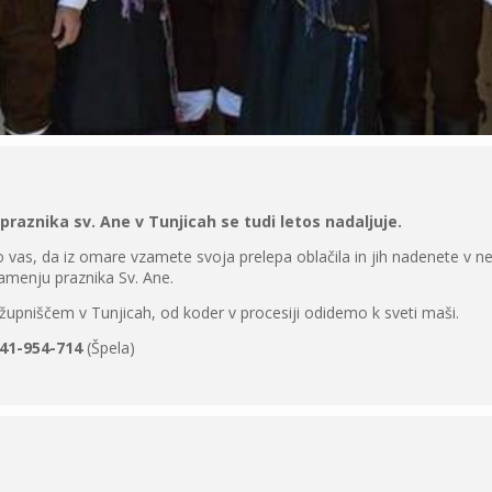
praznika sv. Ane v Tunjicah se tudi letos nadaljuje.
as, da iz omare vzamete svoja prelepa oblačila in jih nadenete v ned
znamenju praznika Sv. Ane.
župniščem v Tunjicah, od koder v procesiji odidemo k sveti maši.
41-954-714
(Špela)