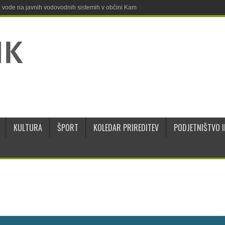
ne vode na javnih vodovodnih sistemih v občini Kamnik
KULTURA
ŠPORT
KOLEDAR PRIREDITEV
PODJETNIŠTVO I