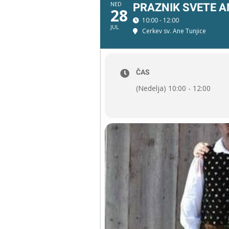
NED
PRAZNIK SVETE A
28
10:00 - 12:00
JUL
Cerkev sv. Ane Tunjice
ČAS
(Nedelja) 10:00 - 12:00