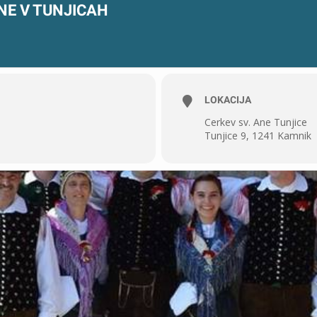
NE V TUNJICAH
LOKACIJA
Cerkev sv. Ane Tunjice
Tunjice 9, 1241 Kamnik