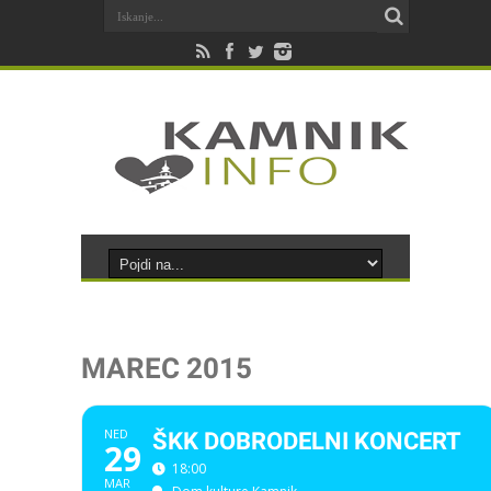
MAREC 2015
NED
ŠKK DOBRODELNI KONCERT
29
18:00
MAR