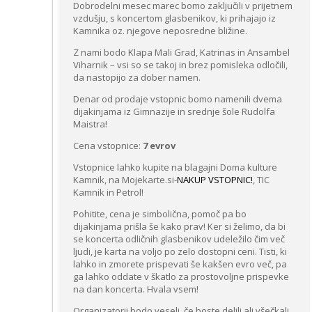
Dobrodelni mesec marec bomo zaključili v prijetnem
vzdušju, s koncertom glasbenikov, ki prihajajo iz
Kamnika oz. njegove neposredne bližine.
Z nami bodo Klapa Mali Grad, Katrinas in Ansambel
Viharnik – vsi so se takoj in brez pomisleka odločili,
da nastopijo za dober namen.
Denar od prodaje vstopnic bomo namenili dvema
dijakinjama iz Gimnazije in srednje šole Rudolfa
Maistra!
Cena vstopnice:
7 evrov
Vstopnice lahko kupite na blagajni Doma kulture
Kamnik, na Mojekarte.si-
NAKUP VSTOPNIC!
, TIC
Kamnik in Petrol!
Pohitite, cena je simbolična, pomoč pa bo
dijakinjama prišla še kako prav! Ker si želimo, da bi
se koncerta odličnih glasbenikov udeležilo čim več
ljudi, je karta na voljo po zelo dostopni ceni. Tisti, ki
lahko in zmorete prispevati še kakšen evro več, pa
ga lahko oddate v škatlo za prostovoljne prispevke
na dan koncerta. Hvala vsem!
Organizatorji bodo veseli, če boste delili ali všečkali