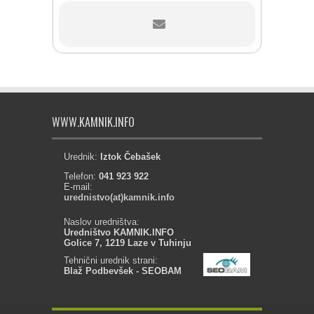
WWW.KAMNIK.INFO
Urednik:
Iztok Čebašek
Telefon:
041 923 922
E-mail:
urednistvo(at)kamnik.info
Naslov uredništva:
Uredništvo KAMNIK.INFO
Golice 7, 1219 Laze v Tuhinju
Tehnični urednik strani:
Blaž Podbevšek - SEOBAM