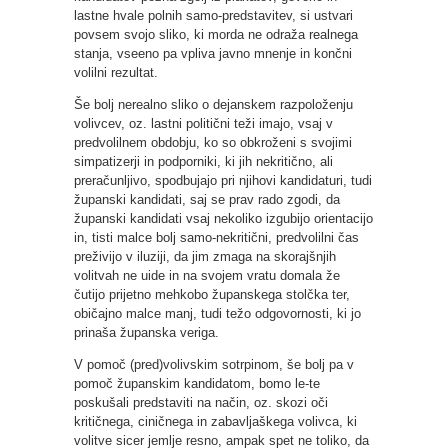
lastne hvale polnih samo-predstavitev, si ustvari
povsem svojo sliko, ki morda ne odraža realnega
stanja, vseeno pa vpliva javno mnenje in končni
volilni rezultat.
Še bolj nerealno sliko o dejanskem razpoloženju
volivcev, oz. lastni politični teži imajo, vsaj v
predvolilnem obdobju, ko so obkroženi s svojimi
simpatizerji in podporniki, ki jih nekritično, ali
preračunljivo, spodbujajo pri njihovi kandidaturi, tudi
županski kandidati, saj se prav rado zgodi, da
županski kandidati vsaj nekoliko izgubijo orientacijo
in, tisti malce bolj samo-nekritični, predvolilni čas
preživijo v iluziji, da jim zmaga na skorajšnjih
volitvah ne uide in na svojem vratu domala že
čutijo prijetno mehkobo županskega stolčka ter,
običajno malce manj, tudi težo odgovornosti, ki jo
prinaša županska veriga.
V pomoč (pred)volivskim sotrpinom, še bolj pa v
pomoč županskim kandidatom, bomo le-te
poskušali predstaviti na način, oz. skozi oči
kritičnega, ciničnega in zabavljaškega volivca, ki
volitve sicer jemlje resno, ampak spet ne toliko, da