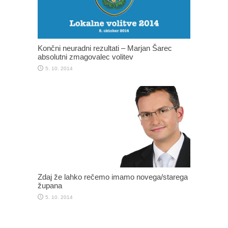
Končni neuradni rezultati – Marjan Šarec
absolutni zmagovalec volitev
5. 10. 2014
Zdaj že lahko rečemo imamo novega/starega
župana
5. 10. 2014