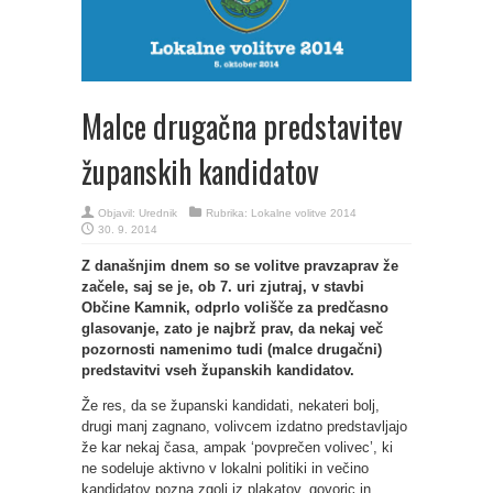
Malce drugačna predstavitev
županskih kandidatov
Objavil:
Urednik
Rubrika:
Lokalne volitve 2014
30. 9. 2014
Z današnjim dnem so se volitve pravzaprav že
začele, saj se je, ob 7. uri zjutraj, v stavbi
Občine Kamnik, odprlo volišče za predčasno
glasovanje, zato je najbrž prav, da nekaj več
pozornosti namenimo tudi (malce drugačni)
predstavitvi vseh županskih kandidatov.
Že res, da se županski kandidati, nekateri bolj,
drugi manj zagnano, volivcem izdatno predstavljajo
že kar nekaj časa, ampak ‘povprečen volivec’, ki
ne sodeluje aktivno v lokalni politiki in večino
kandidatov pozna zgolj iz plakatov, govoric in