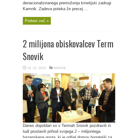
denacionaliziranega premoženja kmetijski zadrugi
Kamnik. Zadeva poteka že precej ...
Preberi več »
2 milijona obiskovalcev Term
Snovik
10. 12. 2015
NOVICE
Danes dopoldan so v Termah Snovik pozdravili in
tudi proslavili prihod svojega 2 – milijontega
bazenskega gosta, ki je odšel domov bogatejši za