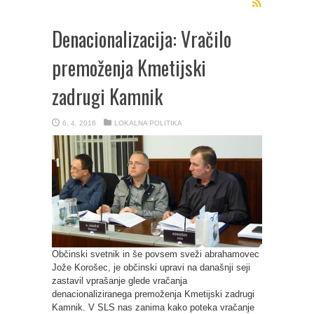
Denacionalizacija: Vračilo
premoženja Kmetijski
zadrugi Kamnik
6. 4. 2016
LOKALNA POLITIKA
Občinski svetnik in še povsem sveži abrahamovec
Jože Korošec, je občinski upravi na današnji seji
zastavil vprašanje glede vračanja
denacionaliziranega premoženja Kmetijski zadrugi
Kamnik. V SLS nas zanima kako poteka vračanje