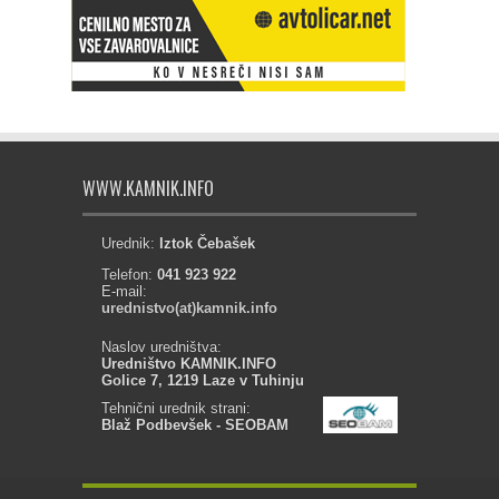
WWW.KAMNIK.INFO
Urednik:
Iztok Čebašek
Telefon:
041 923 922
E-mail:
urednistvo(at)kamnik.info
Naslov uredništva:
Uredništvo KAMNIK.INFO
Golice 7, 1219 Laze v Tuhinju
Tehnični urednik strani:
Blaž Podbevšek - SEOBAM