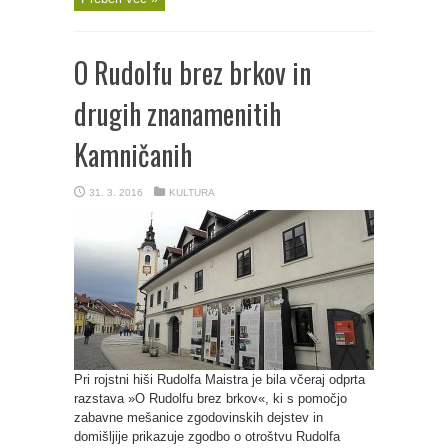
O Rudolfu brez brkov in
drugih znanamenitih
Kamničanih
31. 3. 2016
KULTURA
Pri rojstni hiši Rudolfa Maistra je bila včeraj odprta
razstava »O Rudolfu brez brkov«, ki s pomočjo
zabavne mešanice zgodovinskih dejstev in
domišljije prikazuje zgodbo o otroštvu Rudolfa