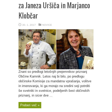
za Janeza Uršiča in Marjanco
Klobčar
30. 1. 2017
NOVICE
Znani so predlogi letošnjih prejemnikov priznanj
Občine Kamnik. Letos naj bi bilo, po predlogu
občinske Komisije za mandatna vprašanja, volitve
in imenovanja, ki ga morajo na sredini seji potrditi
še svetniki in svetnice, podeljenih šest občinskih
priznanj, in sicer dve ...
Preberi več »