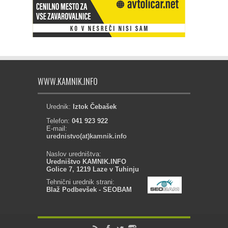
WWW.KAMNIK.INFO
Urednik:
Iztok Čebašek
Telefon:
041 923 922
E-mail:
urednistvo(at)kamnik.info
Naslov uredništva:
Uredništvo KAMNIK.INFO
Golice 7, 1219 Laze v Tuhinju
Tehnični urednik strani:
Blaž Podbevšek - SEOBAM