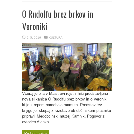
O Rudolfu brez brkov in
Veroniki
5. 5. 2016
KULTURA
Včeraj je bila v Maistrovi rojstni hiši predstavljena
nova slikanica O Rudolfu brez brkov in o Veroniki,
ki je z repom namahala mamuta. Predstavitev
knjige je, skupaj z razstavo ob občinskem prazniku
pripravil Medobčinski muzej Kamnik. Pogovor z
avtorico Alenko ...
Preberi več »