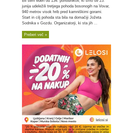
Bil sem eden od 134. pohodnikov, ki smo se 23.
junija udeležili tretjega pohoda bosonogih na Vovar,
940 metrov visok hrib pred kamniškimi gorami.
Start in cilj pohoda sta bila na domačiji Jožeta
Sodnika v Gozdu. Organizatorji, ki sta jih ...
Preberi več »