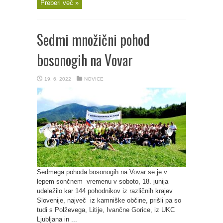
Preberi več »
Sedmi množični pohod
bosonogih na Vovar
19. 6. 2022
NOVICE
Sedmega pohoda bosonogih na Vovar se je v
lepem sončnem vremenu v soboto, 18. junija
udeležilo kar 144 pohodnikov iz različnih krajev
Slovenije, največ iz kamniške občine, prišli pa so
tudi s Polževega, Litije, Ivančne Gorice, iz UKC
Ljubljana in ...