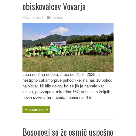
obiskovalcev Vovarja
23. 6. 2025
NOVICE
Lepa sončna sobota, šteje se 21. 6. 2025 in
nestrpno čakamo prve pohodnike, na naš 10 pohod
na Vovar. Ni bilo dolgo, ko se jih je nabralo kar
veliko, pravzaprav rekordno 167, veselih in željnih
novih izzivov ter seveda spominov. Bilo ...
Preberi več »
Bosonogi so že osmič uspešno