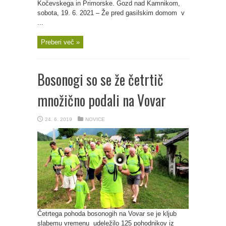
Kočevskega in Primorske. Gozd nad Kamnikom,
sobota, 19. 6. 2021 – Že pred gasilskim domom v
...
Preberi več »
Bosonogi so se že četrtič
množično podali na Vovar
24. 6. 2019
NOVICE
Četrtega pohoda bosonogih na Vovar se je kljub
slabemu vremenu udeležilo 125 pohodnikov iz