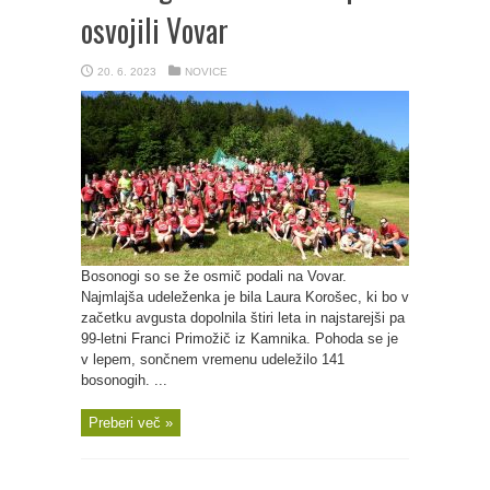
osvojili Vovar
20. 6. 2023
NOVICE
Bosonogi so se že osmič podali na Vovar.
Najmlajša udeleženka je bila Laura Korošec, ki bo v
začetku avgusta dopolnila štiri leta in najstarejši pa
99-letni Franci Primožič iz Kamnika. Pohoda se je
v lepem, sončnem vremenu udeležilo 141
bosonogih. ...
Preberi več »