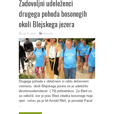
Zadovoljni udeleženci
drugega pohoda bosonogih
okoli Blejskega jezera
29. 8. 2022
NOVICE
Drugega pohoda v oblačnem in rahlo deževnem
vremenu okoli Blejskega jezera se je udeležilo
devetinsedemdeset ( 79) pohodnikov. Za Bled so
se odločili, ker je prav Bled zibelka bosonoge hoje,
njen »oče« pa je bil Arnold Rikli, je povedal Pavel
...