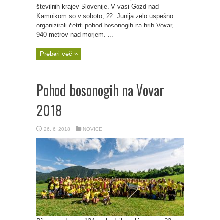
številnih krajev Slovenije. V vasi Gozd nad
Kamnikom so v soboto, 22. Junija zelo uspešno
organizirali četrti pohod bosonogih na hrib Vovar,
940 metrov nad morjem. ...
Preberi več »
Pohod bosonogih na Vovar
2018
26. 6. 2018
NOVICE