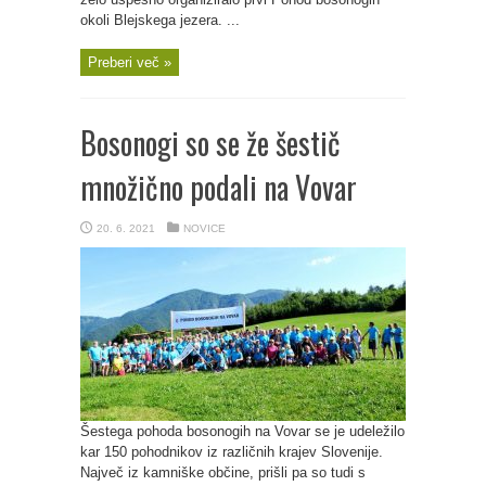
okoli Blejskega jezera. ...
Preberi več »
Bosonogi so se že šestič
množično podali na Vovar
20. 6. 2021
NOVICE
Šestega pohoda bosonogih na Vovar se je udeležilo
kar 150 pohodnikov iz različnih krajev Slovenije.
Največ iz kamniške občine, prišli pa so tudi s