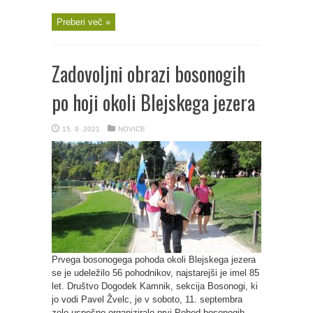
Preberi več »
Zadovoljni obrazi bosonogih
po hoji okoli Blejskega jezera
15. 9. 2021
NOVICE
Prvega bosonogega pohoda okoli Blejskega jezera
se je udeležilo 56 pohodnikov, najstarejši je imel 85
let. Društvo Dogodek Kamnik, sekcija Bosonogi, ki
jo vodi Pavel Žvelc, je v soboto, 11. septembra
zelo uspešno organiziralo prvi Pohod bosonogih