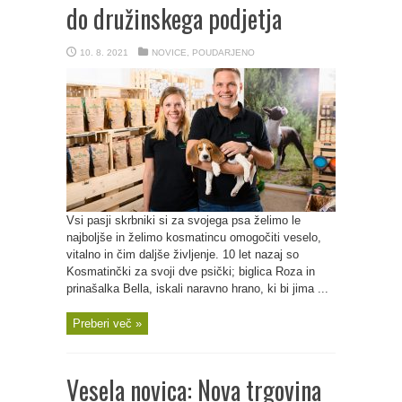
do družinskega podjetja
10. 8. 2021
NOVICE
,
POUDARJENO
Vsi pasji skrbniki si za svojega psa želimo le
najboljše in želimo kosmatincu omogočiti veselo,
vitalno in čim daljše življenje. 10 let nazaj so
Kosmatinčki za svoji dve psički; biglica Roza in
prinašalka Bella, iskali naravno hrano, ki bi jima ...
Preberi več »
Vesela novica: Nova trgovina