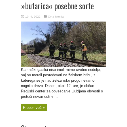
»butarica« posebne sorte
10. 4. 2022
Črna kronika
Kamniški gasilci niso imeli mirne cvetne nedelje,
saj so morali posredovati na žalskem hribu, s
katerega se je nad železniško progo nevarno
nagnilo drevo. Danes, okoli 12. ure, je občan
Regijski center za obveščanje Ljubljana obvestil o
preteči nevarnosti v ...
Preberi več »