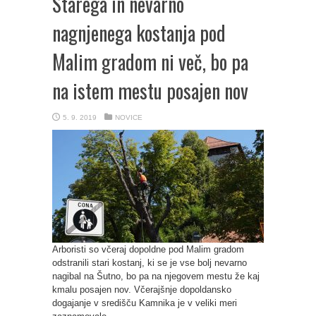
Starega in nevarno
nagnjenega kostanja pod
Malim gradom ni več, bo pa
na istem mestu posajen nov
5. 9. 2019
NOVICE
Arboristi so včeraj dopoldne pod Malim gradom
odstranili stari kostanj, ki se je vse bolj nevarno
nagibal na Šutno, bo pa na njegovem mestu že kaj
kmalu posajen nov. Včerajšnje dopoldansko
dogajanje v središču Kamnika je v veliki meri