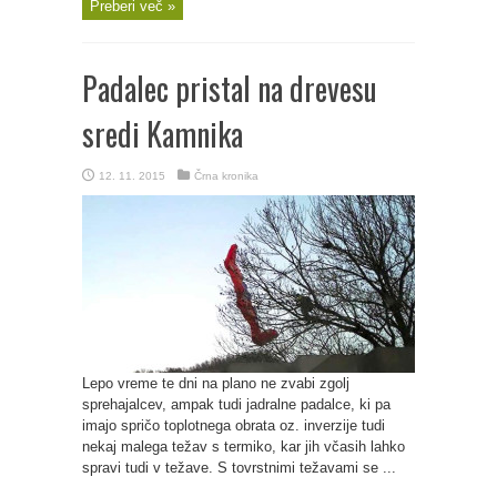
Preberi več »
Padalec pristal na drevesu
sredi Kamnika
12. 11. 2015
Črna kronika
Lepo vreme te dni na plano ne zvabi zgolj
sprehajalcev, ampak tudi jadralne padalce, ki pa
imajo spričo toplotnega obrata oz. inverzije tudi
nekaj malega težav s termiko, kar jih včasih lahko
spravi tudi v težave. S tovrstnimi težavami se ...