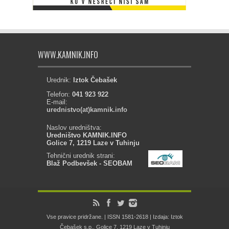
WWW.KAMNIK.INFO
Urednik:
Iztok Čebašek
Telefon:
041 923 922
E-mail:
urednistvo(at)kamnik.info
Naslov uredništva:
Uredništvo KAMNIK.INFO
Golice 7, 1219 Laze v Tuhinju
Tehnični urednik strani:
Blaž Podbevšek - SEOBAM
Vse pravice pridržane. | ISSN 1581-2618 | Izdaja: Iztok
Čebašek s.p., Golice 7, 1219 Laze v Tuhinju