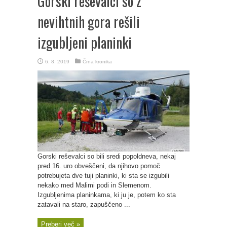
Gorski reševalci so z
nevihtnih gora rešili
izgubljeni planinki
6. 8. 2019
Črna kronika
Gorski reševalci so bili sredi popoldneva, nekaj
pred 16. uro obveščeni, da njihovo pomoč
potrebujeta dve tuji planinki, ki sta se izgubili
nekako med Malimi podi in Slemenom.
Izgubljenima planinkama, ki ju je, potem ko sta
zatavali na staro, zapuščeno ...
Preberi več »