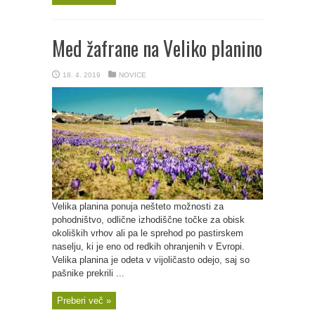
Med žafrane na Veliko planino
18. 4. 2019
NOVICE
Velika planina ponuja nešteto možnosti za
pohodništvo, odlične izhodiščne točke za obisk
okoliških vrhov ali pa le sprehod po pastirskem
naselju, ki je eno od redkih ohranjenih v Evropi.
Velika planina je odeta v vijoličasto odejo, saj so
pašnike prekrili ...
Preberi več »