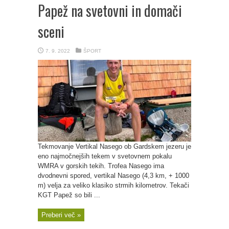
Papež na svetovni in domači
sceni
7. 9. 2022
ŠPORT
Tekmovanje Vertikal Nasego ob Gardskem jezeru je
eno najmočnejših tekem v svetovnem pokalu
WMRA v gorskih tekih. Trofea Nasego ima
dvodnevni spored, vertikal Nasego (4,3 km, + 1000
m) velja za veliko klasiko strmih kilometrov. Tekači
KGT Papež so bili ...
Preberi več »