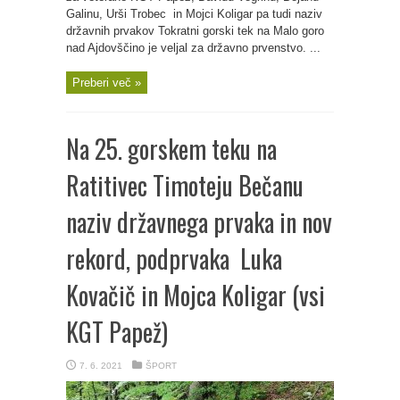
Galinu, Urši Trobec in Mojci Koligar pa tudi naziv
državnih prvakov Tokratni gorski tek na Malo goro
nad Ajdovščino je veljal za državno prvenstvo. ...
Preberi več »
Na 25. gorskem teku na
Ratitivec Timoteju Bečanu
naziv državnega prvaka in nov
rekord, podprvaka Luka
Kovačič in Mojca Koligar (vsi
KGT Papež)
7. 6. 2021
ŠPORT