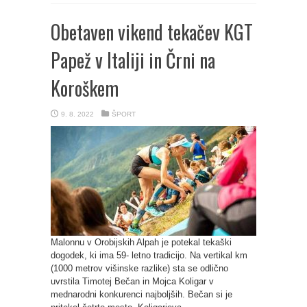
Obetaven vikend tekačev KGT
Papež v Italiji in Črni na
Koroškem
9. 8. 2022
ŠPORT
Malonnu v Orobijskih Alpah je potekal tekaški
dogodek, ki ima 59- letno tradicijo. Na vertikal km
(1000 metrov višinske razlike) sta se odlično
uvrstila Timotej Bečan in Mojca Koligar v
mednarodni konkurenci najboljših. Bečan si je