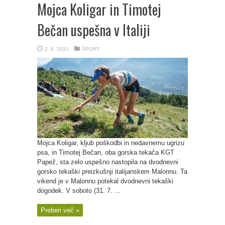
Mojca Koligar in Timotej
Bečan uspešna v Italiji
2. 8. 2021
ŠPORT
Mojca Koligar, kljub poškodbi in nedavnemu ugrizu
psa, in Timotej Bečan, oba gorska tekača KGT
Papež, sta zelo uspešno nastopila na dvodnevni
gorsko tekaški preizkušnji italijanskem Malonnu. Ta
vikend je v Malonnu potekal dvodnevni tekaški
dogodek. V soboto (31. 7. ...
Preberi več »