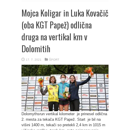
Mojca Koligar in Luka Kovačič
(oba KGT Papež) odlična
druga na vertikal km v
Dolomitih
17. 7. 2021
ŠPORT
Dolomythsrun vertikal kilometer je prinesel odlična
2. mesta za tekača KGT Papež. Start je bil na
višini 1400 m, tekači so pretekli 2,4 km in 1015 m