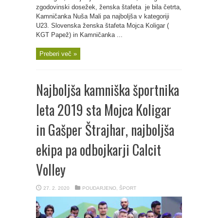
zgodovinski dosežek, ženska štafeta je bila četrta,
Kamničanka Nuša Mali pa najboljša v kategoriji
U23. Slovenska ženska štafeta Mojca Koligar (
KGT Papež) in Kamničanka ...
Preberi več »
Najboljša kamniška športnika
leta 2019 sta Mojca Koligar
in Gašper Štrajhar, najboljša
ekipa pa odbojkarji Calcit
Volley
27. 2. 2020
POUDARJENO
,
ŠPORT