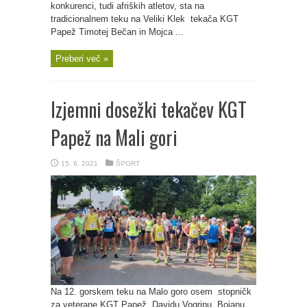
konkurenci, tudi afriških atletov, sta na
tradicionalnem teku na Veliki Klek tekača KGT
Papež Timotej Bečan in Mojca ...
Preberi več »
Izjemni dosežki tekačev KGT
Papež na Mali gori
15. 6. 2021
ŠPORT
Na 12. gorskem teku na Malo goro osem stopničk
za veterane KGT Papež, Davidu Vogrinu, Bojanu