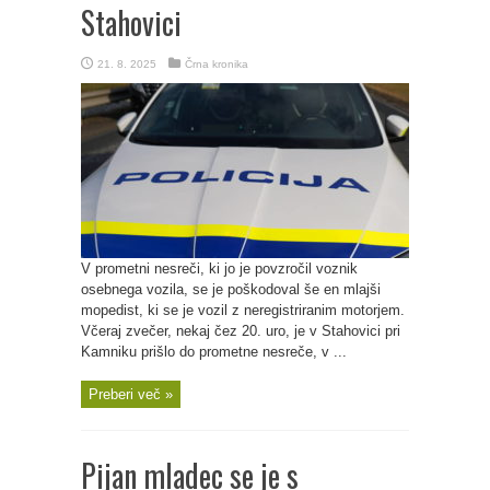
Stahovici
21. 8. 2025
Črna kronika
V prometni nesreči, ki jo je povzročil voznik
osebnega vozila, se je poškodoval še en mlajši
mopedist, ki se je vozil z neregistriranim motorjem.
Včeraj zvečer, nekaj čez 20. uro, je v Stahovici pri
Kamniku prišlo do prometne nesreče, v ...
Preberi več »
Pijan mladec se je s