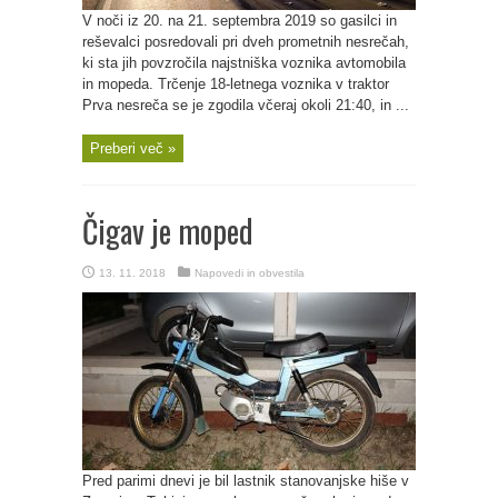
V noči iz 20. na 21. septembra 2019 so gasilci in
reševalci posredovali pri dveh prometnih nesrečah,
ki sta jih povzročila najstniška voznika avtomobila
in mopeda. Trčenje 18-letnega voznika v traktor
Prva nesreča se je zgodila včeraj okoli 21:40, in ...
Preberi več »
Čigav je moped
13. 11. 2018
Napovedi in obvestila
Pred parimi dnevi je bil lastnik stanovanjske hiše v