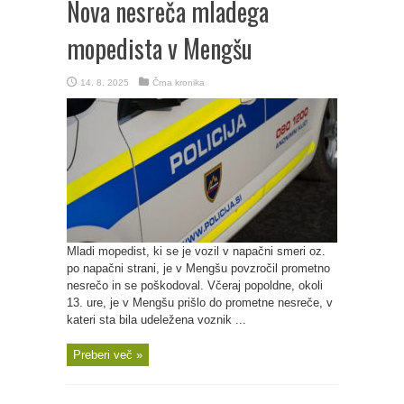
Nova nesreča mladega
mopedista v Mengšu
14. 8. 2025
Črna kronika
Mladi mopedist, ki se je vozil v napačni smeri oz.
po napačni strani, je v Mengšu povzročil prometno
nesrečo in se poškodoval. Včeraj popoldne, okoli
13. ure, je v Mengšu prišlo do prometne nesreče, v
kateri sta bila udeležena voznik ...
Preberi več »