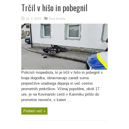
Trčil v hišo in pobegnil
10. 3. 2025
Črna kronika
Policisti mopedista, ki je trčil v hišo in pobegnil s
kraja dogodka, obravnavajo zaradi suma
preprečitve uradnega dejanja in več cestno
prometnih prekrškov. Včeraj popoldne, okoli 17.
ure, je na Kovinarski cesti v Kamniku prišlo do
prometne nesreče, v kateri ...
Preberi več »