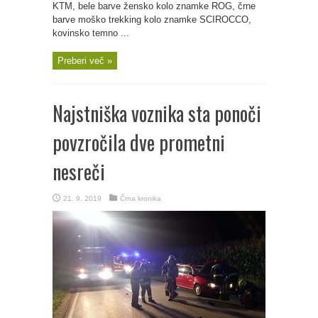
KTM, bele barve žensko kolo znamke ROG, črne
barve moško trekking kolo znamke SCIROCCO,
kovinsko temno ...
Preberi več »
Najstniška voznika sta ponoči
povzročila dve prometni
nesreči
21. 9. 2019
Črna kronika