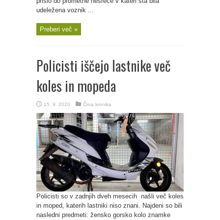
prišlo do prometne nesreče v kateri sta bila
udeležena voznik ...
Preberi več »
Policisti iščejo lastnike več
koles in mopeda
15. 9. 2020
Črna kronika
Policisti so v zadnjih dveh mesecih našli več koles
in moped, katerih lastniki niso znani. Najdeni so bili
nasledni predmeti: žensko gorsko kolo znamke