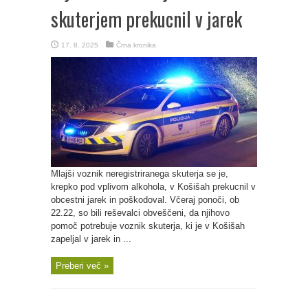
skuterjem prekucnil v jarek
17. 8. 2025
Črna kronika
Mlajši voznik neregistriranega skuterja se je,
krepko pod vplivom alkohola, v Košišah prekucnil v
obcestni jarek in poškodoval. Včeraj ponoči, ob
22.22, so bili reševalci obveščeni, da njihovo
pomoč potrebuje voznik skuterja, ki je v Košišah
zapeljal v jarek in ...
Preberi več »