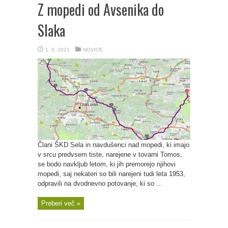
Z mopedi od Avsenika do
Slaka
1. 9. 2021
NOVICE
Člani ŠKD Sela in navdušenci nad mopedi, ki imajo
v srcu predvsem tiste, narejene v tovarni Tomos,
se bodo navkljub letom, ki jih premorejo njihovi
mopedi, saj nekateri so bili narejeni tudi leta 1953,
odpravili na dvodnevno potovanje, ki so ...
Preberi več »