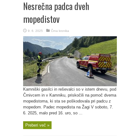
Nesrečna padca dveh
mopedistov
9. 6. 2025
Črna kronika
Kamniški gasilci in reševalci so v istem dnevu, pod
Črnivcem in v Kamniku, priskočili na pomoč dvema
mopedistoma, ki sta se poškodovala pri padcu z
mopedom. Padec mopedista na Žagi V soboto, 7.
6. 2025, malo pred 16. uro, so ...
Preberi več »