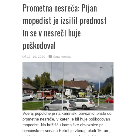
Prometna nesreča: Pijan
mopedist je izsilil prednost
in se v nesreči huje
poškodoval
17. 10. 2020
Črna kronika
Včeraj popoldne je na kamniški obvoznici prišlo do
prometne nesreče, v kateri je bil huje poškodovan
mopedist. Na križišču kamniške obvoznice pri
bencinskem servisu Petrol je včeraj, okoli 16. ure,