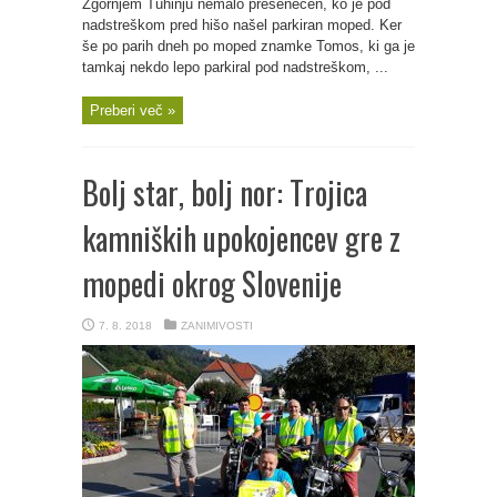
Zgornjem Tuhinju nemalo presenečen, ko je pod
nadstreškom pred hišo našel parkiran moped. Ker
še po parih dneh po moped znamke Tomos, ki ga je
tamkaj nekdo lepo parkiral pod nadstreškom, ...
Preberi več »
Bolj star, bolj nor: Trojica
kamniških upokojencev gre z
mopedi okrog Slovenije
7. 8. 2018
ZANIMIVOSTI