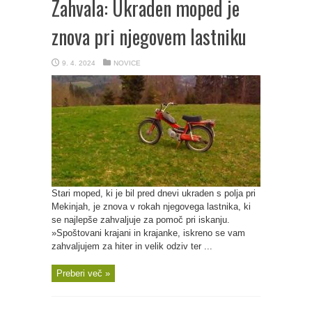
Zahvala: Ukraden moped je
znova pri njegovem lastniku
9. 4. 2024
NOVICE
Stari moped, ki je bil pred dnevi ukraden s polja pri
Mekinjah, je znova v rokah njegovega lastnika, ki
se najlepše zahvaljuje za pomoč pri iskanju.
»Spoštovani krajani in krajanke, iskreno se vam
zahvaljujem za hiter in velik odziv ter ...
Preberi več »