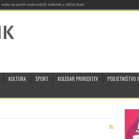
ne vode na javnih vodovodnih sistemih v občini Kamnik
KULTURA
ŠPORT
KOLEDAR PRIREDITEV
PODJETNIŠTVO I